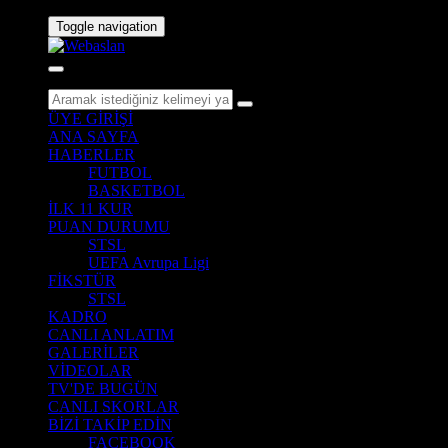
Toggle navigation
ÜYE GİRİŞİ
ANA SAYFA
HABERLER
FUTBOL
BASKETBOL
İLK 11 KUR
PUAN DURUMU
STSL
UEFA Avrupa Ligi
FİKSTÜR
STSL
KADRO
CANLI ANLATIM
GALERİLER
VİDEOLAR
TV'DE BUGÜN
CANLI SKORLAR
BİZİ TAKİP EDİN
FACEBOOK