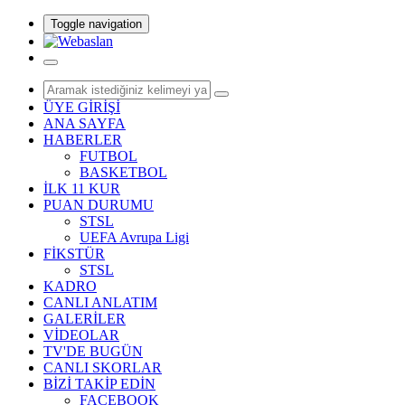
Toggle navigation
ÜYE GİRİŞİ
ANA SAYFA
HABERLER
FUTBOL
BASKETBOL
İLK 11 KUR
PUAN DURUMU
STSL
UEFA Avrupa Ligi
FİKSTÜR
STSL
KADRO
CANLI ANLATIM
GALERİLER
VİDEOLAR
TV'DE BUGÜN
CANLI SKORLAR
BİZİ TAKİP EDİN
FACEBOOK