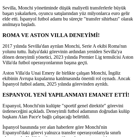
Sevilla, Monchi yönetiminde düşük maliyetli transferlerle büyük
başarı yakalarken, oyuncu satışlarından yüz milyonlarca euro gelir
elde etti. İspanyol futbol adamı bu süreçte "transfer sihirbazı" olarak
anılmaya başladı.
ROMA VE ASTON VILLA DENEYİMİ!
2017 yılında Sevilla'dan ayrılan Monchi, Serie A ekibi Roma'nın
yolunu tuttu. İtalya'daki görevinin ardından yeniden Sevilla'ya
dönen deneyimli yönetici, 2023 yılında Premier Lig temsilcisi Aston
Villa'da futbol operasyonlarının başına geçti.
Aston Villa'da Unai Emery ile birlikte çalışan Monchi, İngiliz
ekibinin Avrupa kupalarına katılmasında önemli rol oynadı. Ancak
İspanyol futbol adamı, 2025 yılında görevinden ayrıldı.
ESPANYOL YENİ YAPILANMAYI EMANET ETTİ!
Espanyol, Monchi'nin kulüpte "sportif genel direktör" görevini
üstleneceğini açıkladı. Deneyimli futbol adamının doğrudan kulüp
başkanı Alan Pace'e bağlı çalışacağı belirtildi.
İspanyol basınında yer alan haberlere göre Monchi'nin
Espanyol'daki görevi yalnızca transfer operasyonlarıyla sınırlı