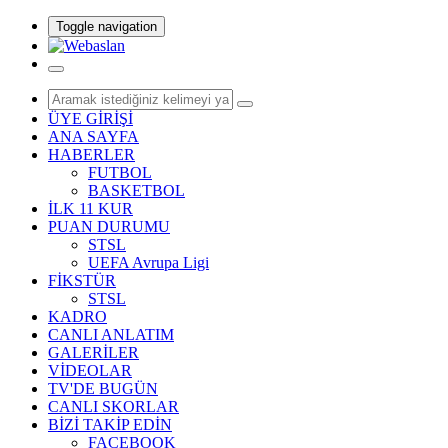
Toggle navigation
ÜYE GİRİŞİ
ANA SAYFA
HABERLER
FUTBOL
BASKETBOL
İLK 11 KUR
PUAN DURUMU
STSL
UEFA Avrupa Ligi
FİKSTÜR
STSL
KADRO
CANLI ANLATIM
GALERİLER
VİDEOLAR
TV'DE BUGÜN
CANLI SKORLAR
BİZİ TAKİP EDİN
FACEBOOK