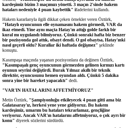
kardeşimiz bizim 3 maçımızı yönetti. 3 maçın 2'sinde hakem
hataları nedeniyle 4 puan kaybettik" i
fadelerini kullandı.
Hakem kararlarıyla ilgili dikkat çeken örnekler veren Öztürk,
"Hataylı oyuncunun elle oynamasını hakem görmedi, VAR da
ikaz etmedi. Yine aynı maçta Hatay'ın attığı golde farklı bir
kural mı uygulandı bilmiyoruz. Çünkü sonraki hafta biz benzer
bir pozisyonda gol attık, ofsayt dendi. O gol ofsaytsa, Hatay'ınki
nasıl geçerli oldu? Kurallar iki haftada değişmez"
şeklinde
konuştu.
Kasımpaşa maçında yaşanan pozisyonlara da değinen Öztürk,
"Kasımpaşalı genç oyuncunun görmezden gelinen kırmızı kartı
oyunun seyrini değiştirdi. Burak Yılmaz akıllı bir teknik
direktör, oyuncusunu hemen oyundan aldı. Çünkü 5 dakika
sonra yine bir hareket yapacaktı"
dedi.
"VAR'IN HATALARINI AFFETMİYORUZ"
Metin Öztürk,
"Şampiyonluğu etkileyecek 4 puan gitti ama biz
Galatasaray'ız, herkesi yene yene gidiyoruz. Bu hakem
kardeşimiz, umarım bu hataları tekrarlamaz, gençliğine
veriyoruz. Ancak VAR'ın hatalarını affetmiyoruz, o çok ayrı bir
konu"
diyerek sözlerini sürdürdü.