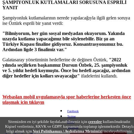
ŞAMPİYONLUK KUTLAMALARI SORUSUNA ESPRİLİ
YANIT
Şampiyonluk kutlamalarının nerede yapılacağıyla ilgili gelen soruya
ise Öztürk esprili bir yanıt verdi:
"Bilmiyorum, her gün sosyal medyadan okuyorum. Yakında
uzayda kutlama yapacağımız bile söylenebilir. Biz şu an
Türkiye Kupası finaline gidiyoruz. Konsantrasyonumuz bu.
Ardından ligde 3 finalimiz var."
Galatasaray yönetiminin hedeflerine de değinen Öztürk,
"2022
yılında seçilirken başkanımız Dursun Özbek, 25. şampiyonluk
ve 5. yıldız hedefi koymuştu. Önce bu hedefi aşacağız, ardından
diğer hedefler için kolları sıvayacağız"
ifadelerini kullandı.
Webaslan mobil uygulamasıyla spor haberlerine herkesten önce
ulaşmak için tıklayın
Facebook
Twitter
Sitemizden en iyi şekilde faydalanabilmeniz için
çerezler
kullanılmaktadır.
Email
Kişisel verileriniz, KKVK ve GDPR kapsamında toplanıp işlenmektedir. Detaylı
Yorumlar
bilgi almak için
Veri Politikamızı / Aydınlatma Metnimizi
inceleyebilirsiniz.