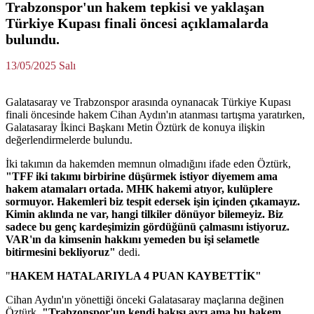
Trabzonspor'un hakem tepkisi ve yaklaşan
Türkiye Kupası finali öncesi açıklamalarda
bulundu.
13/05/2025 Salı
Galatasaray ve Trabzonspor arasında oynanacak Türkiye Kupası
finali öncesinde hakem Cihan Aydın'ın atanması tartışma yaratırken,
Galatasaray İkinci Başkanı Metin Öztürk de konuya ilişkin
değerlendirmelerde bulundu.
İki takımın da hakemden memnun olmadığını ifade eden Öztürk,
"TFF iki takımı birbirine düşürmek istiyor diyemem ama
hakem atamaları ortada. MHK hakemi atıyor, kulüplere
sormuyor. Hakemleri biz tespit edersek işin içinden çıkamayız.
Kimin aklında ne var, hangi tilkiler dönüyor bilemeyiz. Biz
sadece bu genç kardeşimizin gördüğünü çalmasını istiyoruz.
VAR'ın da kimsenin hakkını yemeden bu işi selametle
bitirmesini bekliyoruz"
dedi.
"
HAKEM HATALARIYLA 4 PUAN KAYBETTİK"
Cihan Aydın'ın yönettiği önceki Galatasaray maçlarına değinen
Öztürk,
"Trabzonspor'un kendi bakışı ayrı ama bu hakem