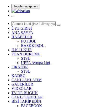
Toggle navigation
ÜYE GİRİŞİ
ANA SAYFA
HABERLER
FUTBOL
BASKETBOL
İLK 11 KUR
PUAN DURUMU
STSL
UEFA Avrupa Ligi
FİKSTÜR
STSL
KADRO
CANLI ANLATIM
GALERİLER
VİDEOLAR
TV'DE BUGÜN
CANLI SKORLAR
BİZİ TAKİP EDİN
FACEBOOK