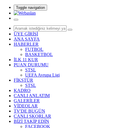
Toggle navigation
ÜYE GİRİŞİ
ANA SAYFA
HABERLER
FUTBOL
BASKETBOL
İLK 11 KUR
PUAN DURUMU
STSL
UEFA Avrupa Ligi
FİKSTÜR
STSL
KADRO
CANLI ANLATIM
GALERİLER
VİDEOLAR
TV'DE BUGÜN
CANLI SKORLAR
BİZİ TAKİP EDİN
FACEBOOK