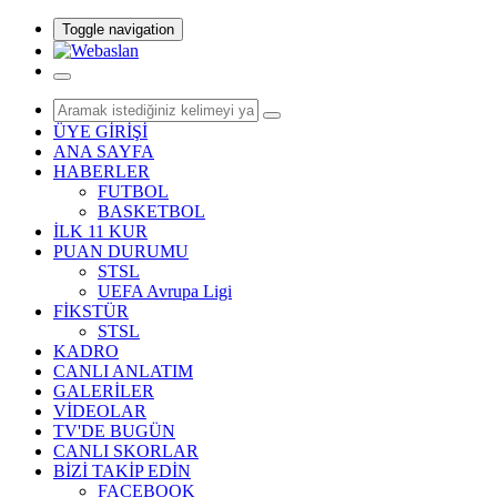
Toggle navigation
ÜYE GİRİŞİ
ANA SAYFA
HABERLER
FUTBOL
BASKETBOL
İLK 11 KUR
PUAN DURUMU
STSL
UEFA Avrupa Ligi
FİKSTÜR
STSL
KADRO
CANLI ANLATIM
GALERİLER
VİDEOLAR
TV'DE BUGÜN
CANLI SKORLAR
BİZİ TAKİP EDİN
FACEBOOK