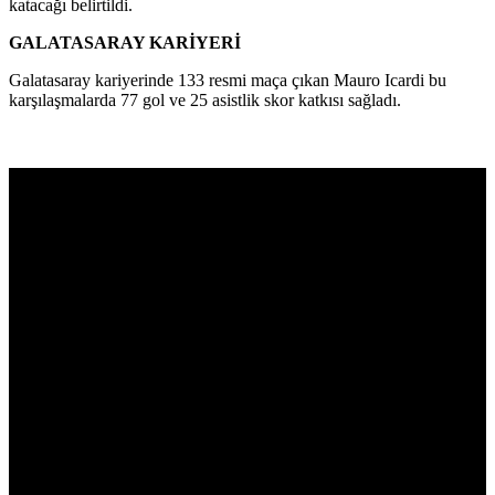
katacağı belirtildi.
GALATASARAY KARİYERİ
Galatasaray kariyerinde 133 resmi maça çıkan Mauro Icardi bu
karşılaşmalarda 77 gol ve 25 asistlik skor katkısı sağladı.