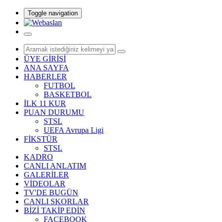
Toggle navigation
ÜYE GİRİŞİ
ANA SAYFA
HABERLER
FUTBOL
BASKETBOL
İLK 11 KUR
PUAN DURUMU
STSL
UEFA Avrupa Ligi
FİKSTÜR
STSL
KADRO
CANLI ANLATIM
GALERİLER
VİDEOLAR
TV'DE BUGÜN
CANLI SKORLAR
BİZİ TAKİP EDİN
FACEBOOK