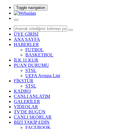
Toggle navigation
ÜYE GİRİŞİ
ANA SAYFA
HABERLER
FUTBOL
BASKETBOL
İLK 11 KUR
PUAN DURUMU
STSL
UEFA Avrupa Ligi
FİKSTÜR
STSL
KADRO
CANLI ANLATIM
GALERİLER
VİDEOLAR
TV'DE BUGÜN
CANLI SKORLAR
BİZİ TAKİP EDİN
FACEBOOK