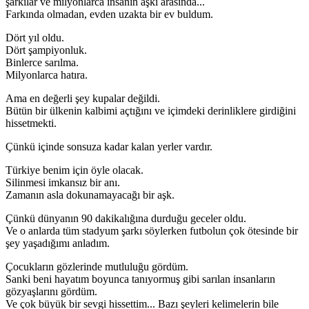
şarkılar ve milyonlarca insanın aşkı arasında...
Farkında olmadan, evden uzakta bir ev buldum.
Dört yıl oldu.
Dört şampiyonluk.
Binlerce sarılma.
Milyonlarca hatıra.
Ama en değerli şey kupalar değildi.
Bütün bir ülkenin kalbimi açtığını ve içimdeki derinliklere girdiğini
hissetmekti.
Çünkü içinde sonsuza kadar kalan yerler vardır.
Türkiye benim için öyle olacak.
Silinmesi imkansız bir anı.
Zamanın asla dokunamayacağı bir aşk.
Çünkü dünyanın 90 dakikalığına durduğu geceler oldu.
Ve o anlarda tüm stadyum şarkı söylerken futbolun çok ötesinde bir
şey yaşadığımı anladım.
Çocukların gözlerinde mutluluğu gördüm.
Sanki beni hayatım boyunca tanıyormuş gibi sarılan insanların
gözyaşlarını gördüm.
Ve çok büyük bir sevgi hissettim... Bazı şeyleri kelimelerin bile