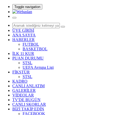
Toggle navigation
ÜYE GİRİŞİ
ANA SAYFA
HABERLER
FUTBOL
BASKETBOL
İLK 11 KUR
PUAN DURUMU
STSL
UEFA Avrupa Ligi
FİKSTÜR
STSL
KADRO
CANLI ANLATIM
GALERİLER
VİDEOLAR
TV'DE BUGÜN
CANLI SKORLAR
BİZİ TAKİP EDİN
FACEBOOK