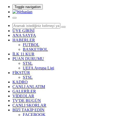
Toggle navigation
ÜYE GİRİŞİ
ANA SAYFA
HABERLER
FUTBOL
BASKETBOL
İLK 11 KUR
PUAN DURUMU
STSL
UEFA Avrupa Ligi
FİKSTÜR
STSL
KADRO
CANLI ANLATIM
GALERİLER
VİDEOLAR
TV'DE BUGÜN
CANLI SKORLAR
BİZİ TAKİP EDİN
FACEBOOK