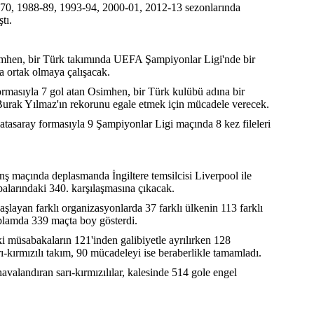
70, 1988-89, 1993-94, 2000-01, 2012-13 sezonlarında
tı.
Osimhen, bir Türk takımında UEFA Şampiyonlar Ligi'nde bir
a ortak olmaya çalışacak.
rmasıyla 7 gol atan Osimhen, bir Türk kulübü adına bir
Burak Yılmaz'ın rekorunu egale etmek için mücadele verecek.
asaray formasıyla 9 Şampiyonlar Ligi maçında 8 kez fileleri
 maçında deplasmanda İngiltere temsilcisi Liverpool ile
larındaki 340. karşılaşmasına çıkacak.
layan farklı organizasyonlarda 37 farklı ülkenin 113 farklı
toplamda 339 maçta boy gösterdi.
i müsabakaların 121'inden galibiyetle ayrılırken 128
ı-kırmızılı takım, 90 mücadeleyi ise beraberlikle tamamladı.
avalandıran sarı-kırmızılılar, kalesinde 514 gole engel