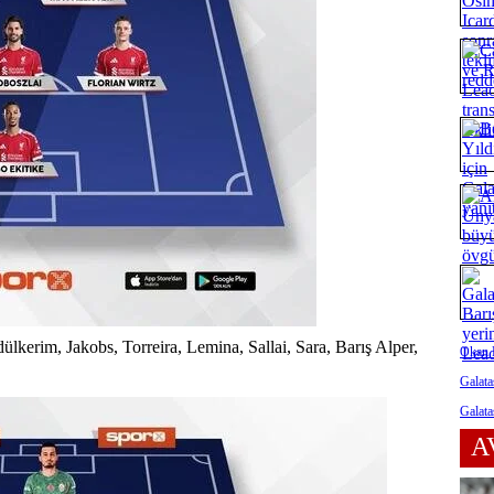
kerim, Jakobs, Torreira, Lemina, Sallai, Sara, Barış Alper,
Okan B
Galata
Galata
A