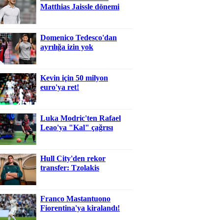
Matthias Jaissle dönemi
Domenico Tedesco'dan
ayrılığa izin yok
Kevin için 50 milyon
euro'ya ret!
Luka Modric'ten Rafael
Leao'ya "Kal" çağrısı
Hull City'den rekor
transfer: Tzolakis
Franco Mastantuono
Fiorentina'ya kiralandı!