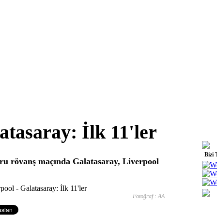
atasaray: İlk 11'ler
Bizi 
ru rövanş maçında Galatasaray, Liverpool
Fotoğraf : AA