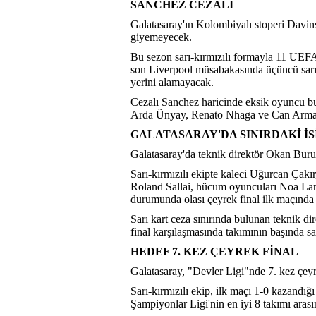
SANCHEZ CEZALI
Galatasaray'ın Kolombiyalı stoperi Davin
giyemeyecek.
Bu sezon sarı-kırmızılı formayla 11 UE
son Liverpool müsabakasında üçüncü sarı 
yerini alamayacak.
Cezalı Sanchez haricinde eksik oyuncu 
Arda Ünyay, Renato Nhaga ve Can Armand
GALATASARAY'DA SINIRDAKİ İ
Galatasaray'da teknik direktör Okan Buruk'
Sarı-kırmızılı ekipte kaleci Uğurcan Çak
Roland Sallai, hücum oyuncuları Noa Lan
durumunda olası çeyrek final ilk maçınd
Sarı kart ceza sınırında bulunan teknik 
final karşılaşmasında takımının başında 
HEDEF 7. KEZ ÇEYREK FİNAL
Galatasaray, "Devler Ligi"nde 7. kez çey
Sarı-kırmızılı ekip, ilk maçı 1-0 kazandığ
Şampiyonlar Ligi'nin en iyi 8 takımı arası