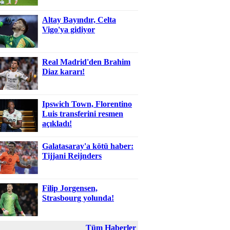
Altay Bayındır, Celta
Vigo'ya gidiyor
Real Madrid'den Brahim
Diaz kararı!
Ipswich Town, Florentino
Luis transferini resmen
açıkladı!
Galatasaray'a kötü haber:
Tijjani Reijnders
Filip Jorgensen,
Strasbourg yolunda!
Tüm Haberler