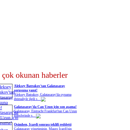
 çok okunan haberler
Aleksey Batrakov'tan Galatasaray
sorusuna yanıt!
Aleksey Batrakov, Galatasaray'da oynama
ihtimaliyle ilgili s...
Galatasaray'da Can Uzun için son aşama!
Galatasaray, Eintracht Frankfurt'tan Can Uzun
transferinde s...
Osimhen, Icardi sonrası teklifi reddetti
Galatasaray yönetiminin, Mauro Icardi'nin