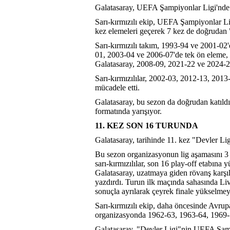
Galatasaray, UEFA Şampiyonlar Ligi'nde 
Sarı-kırmızılı ekip, UEFA Şampiyonlar Li
kez elemeleri geçerek 7 kez de doğrudan "
Sarı-kırmızılı takım, 1993-94 ve 2001-0
01, 2003-04 ve 2006-07'de tek ön eleme, 
Galatasaray, 2008-09, 2021-22 ve 2024-25
Sarı-kırmızılılar, 2002-03, 2012-13, 201
mücadele etti.
Galatasaray, bu sezon da doğrudan katıld
formatında yarışıyor.
11. KEZ SON 16 TURUNDA
Galatasaray, tarihinde 11. kez "Devler L
Bu sezon organizasyonun lig aşamasını 3 g
sarı-kırmızılılar, son 16 play-off etabına
Galatasaray, uzatmaya giden rövanş karşı
yazdırdı. Turun ilk maçında sahasında L
sonuçla ayrılarak çeyrek finale yükselmey
Sarı-kırmızılı ekip, daha öncesinde Avr
organizasyonda 1962-63, 1963-64, 1969-7
Galatasaray, "Devler Ligi"nin UEFA Şamp