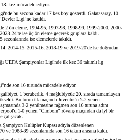
18. kez mücadele ediyor.
gi'nde bu sezona kadar 17 kez boy gösterdi. Galatasaray, 10
Devler Ligi"ne katıldı.
2'de 2 ön eleme, 1994-95, 1997-98, 1998-99, 1999-2000, 2000-
2023-24'te ise üç ön eleme geçerek gruplara kaldı.
 sezonlarında ise elemelerde takıldı.
3-14, 2014-15, 2015-16, 2018-19 ve 2019-20'de ise doğrudan
ığı UEFA Şampiyonlar Ligi'nde ilk kez 36 takımlı lig
igi"nde son 16 turunda mücadele ediyor.
alibiyet, 1 beraberlik, 4 mağlubiyetle 20. sırada tamamlayan
 yükseldi. Bu turun ilk maçında Juventus'u 5-2 yenen
laşmasında 3-2 yenilmesine rağmen son 16 turuna adını
iverpool'u 1-0 yenen "Cimbom" rövanş maçından da iyi bir
e çalışacak.
upa Şampiyon Kulüpler Kupası adıyla düzenlenen
0 ve 1988-89 sezonlarında son 16 takım arasına kaldı.
iyonlar Ligi adıyla oynanmaya başlamasının ardından ise bu