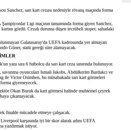
son Sanchez, sarı kart cezası nedeniyle rövanş maçında forma
FA Şampiyonlar Ligi maçının tamamında forma giyen Sanchez,
kartını gördü. Cezalı duruma düşen tecrübeli stoper, sahadaki
bulunmayan Galatasaray'da UEFA kadrosunda yer almayan
o Güner, statü gereği süre alamayacak.
SİMLER
un yanı sıra 6 futbolcu da sarı kart ceza sınırında bulunuyor.
ır, savunma oyuncuları Ismail Jakobs, Abdülkerim Bardakcı ve
g ile Victor Osimhen, bu müsabakada sarı kart görmeleri
a forma giyemeyecek.
direktör Okan Buruk da kart görmesi halinde muhtemel çeyrek
sahaya çıkamayacak.
rek finalde mücadele etmeye çalışacak.
ı Liverpool karşısında iyi bir skor alarak adını UEFA
na yazdırmak istiyor.