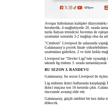
Avrupa futbolunun kulüpler düzeyindeki e
beraberlik, 4 mağlubiyetle 20. sırada tama
turda İtalyan temsilcisi Juventus ile eşl
uzatmalar sonunda 3-2 mağlup olsa da adı
"Cimbom" Liverpool ile sahasında yaptığı s
Galatasaray'a çeyrek finale yükselebilmesi 
uzatmalara giderken, 2 ve üstü farkla ma
Liverpool ise "Devler Ligi"nde oynadığı 8
takımlı lig etabını 3. sırada tamamlayara
BU SEZON 3. RANDEVU
Galatasaray, bu sezon Liverpool ile üçünc
Lig etabının ikinci haftasında karşılaştığı İ
ikinci maçına son 16 turunda çıktı. Galat
öncesinde avantaj elde etti.
Galatasaray, güçlü rakibini bir kez daha m
dökecek.