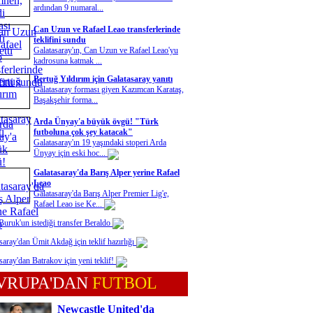
ardından 9 numaral...
Can Uzun ve Rafael Leao transferlerinde
teklifini sundu
Galatasaray'ın, Can Uzun ve Rafael Leao'yu
kadrosuna katmak ...
Bertuğ Yıldırım için Galatasaray yanıtı
Galatasaray forması giyen Kazımcan Karataş,
Başakşehir forma...
Arda Ünyay'a büyük övgü! "Türk
futboluna çok şey katacak"
Galatasaray'ın 19 yaşındaki stoperi Arda
Ünyay için eski hoc...
Galatasaray'da Barış Alper yerine Rafael
Leao
Galatasaray'da Barış Alper Premier Lig'e,
Rafael Leao ise Ke...
uruk'un istediği transfer Beraldo
saray'dan Ümit Akdağ için teklif hazırlığı
saray'dan Batrakov için yeni teklif!
VRUPA'DAN
FUTBOL
Newcastle United'da