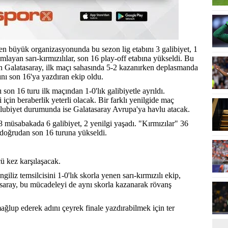
n büyük organizasyonunda bu sezon lig etabını 3 galibiyet, 1
mlayan sarı-kırmızılılar, son 16 play-off etabına yükseldi. Bu
eşen Galatasaray, ilk maçı sahasında 5-2 kazanırken deplasmanda
nı son 16'ya yazdıran ekip oldu.
on 16 turu ilk maçından 1-0'lık galibiyetle ayrıldı.
için beraberlik yeterli olacak. Bir farklı yenilgide maç
ğlubiyet durumunda ise Galatasaray Avrupa'ya havlu atacak.
 müsabakada 6 galibiyet, 2 yenilgi yaşadı. "Kırmızılar" 36
k doğrudan son 16 turuna yükseldi.
ü kez karşılaşacak.
ngiliz temsilcisini 1-0'lık skorla yenen sarı-kırmızılı ekip,
asaray, bu mücadeleyi de aynı skorla kazanarak rövanş
ağlup ederek adını çeyrek finale yazdırabilmek için ter