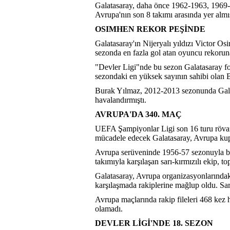
Galatasaray, daha önce 1962-1963, 1969-
Avrupa'nın son 8 takımı arasında yer almış
OSIMHEN REKOR PEŞİNDE
Galatasaray'ın Nijeryalı yıldızı Victor 
sezonda en fazla gol atan oyuncu rekorun
"Devler Ligi"nde bu sezon Galatasaray fo
sezondaki en yüksek sayının sahibi olan 
Burak Yılmaz, 2012-2013 sezonunda Galat
havalandırmıştı.
AVRUPA'DA 340. MAÇ
UEFA Şampiyonlar Ligi son 16 turu rövanş
mücadele edecek Galatasaray, Avrupa kupa
Avrupa serüveninde 1956-57 sezonuyla baş
takımıyla karşılaşan sarı-kırmızılı ekip, 
Galatasaray, Avrupa organizasyonlarındak
karşılaşmada rakiplerine mağlup oldu. Sar
Avrupa maçlarında rakip fileleri 468 kez h
olamadı.
DEVLER LİGİ'NDE 18. SEZON