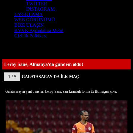
TWİTTER
INSTAGRAM
UYGULAMA
WEB GÖRÜNÜMÜ
BİZE ULAŞIN
KVVK Aydınlatma Metni
Gizlilik Politikası
Leroy Sane, Almanya'da gündem oldu!
1 / 5
GALATASARAY'DA İLK MAÇ
Galatasaray'ın yeni transferi Leroy Sane, sarı-kırmızılı forma ile ilk maçına çıktı.