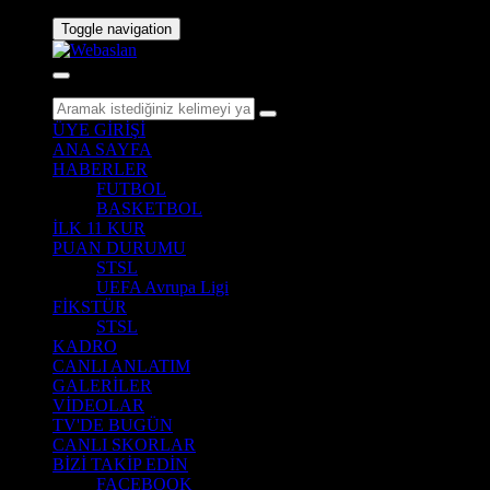
Toggle navigation
ÜYE GİRİŞİ
ANA SAYFA
HABERLER
FUTBOL
BASKETBOL
İLK 11 KUR
PUAN DURUMU
STSL
UEFA Avrupa Ligi
FİKSTÜR
STSL
KADRO
CANLI ANLATIM
GALERİLER
VİDEOLAR
TV'DE BUGÜN
CANLI SKORLAR
BİZİ TAKİP EDİN
FACEBOOK