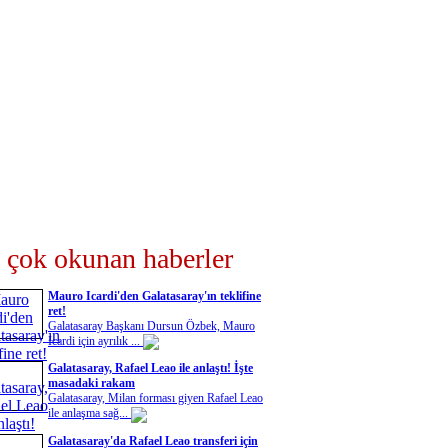
 çok okunan haberler
Mauro Icardi'den Galatasaray'ın teklifine
ret!
Galatasaray Başkanı Dursun Özbek, Mauro
Icardi için ayrılık ...
Galatasaray, Rafael Leao ile anlaştı! İşte
masadaki rakam
Galatasaray, Milan forması giyen Rafael Leao
ile anlaşma sağ...
Galatasaray'da Rafael Leao transferi için