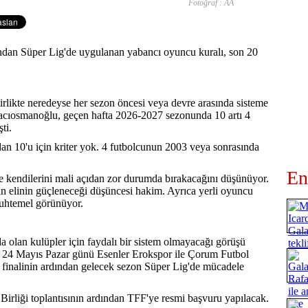
Fotoğraf : AA
ndan Süper Lig'de uygulanan yabancı oyuncu kuralı, son 20
irlikte neredeyse her sezon öncesi veya devre arasında sisteme
cıosmanoğlu, geçen hafta 2026-2027 sezonunda 10 artı 4
ti.
n 10'u için kriter yok. 4 futbolcunun 2003 veya sonrasında
En
de kendilerini mali açıdan zor durumda bırakacağını düşünüyor.
n elinin güçleneceği düşüncesi hakim. Ayrıca yerli oyuncu
muhtemel görünüyor.
da olan kulüpler için faydalı bir sistem olmayacağı görüşü
k. 24 Mayıs Pazar günü Esenler Erokspor ile Çorum Futbol
finalinin ardından gelecek sezon Süper Lig'de mücadele
irliği toplantısının ardından TFF'ye resmi başvuru yapılacak.