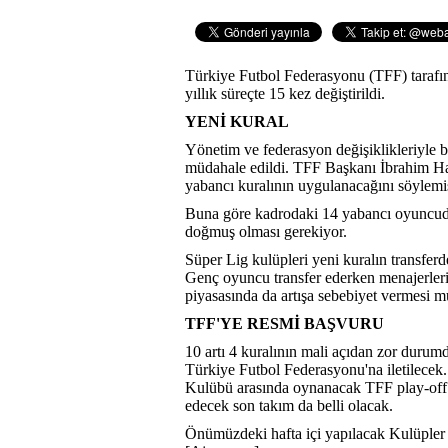
Türkiye Futbol Federasyonu (TFF) tarafı
yıllık süreçte 15 kez değiştirildi.
YENİ KURAL
Yönetim ve federasyon değişiklikleriyle b
müdahale edildi. TFF Başkanı İbrahim Ha
yabancı kuralının uygulanacağını söylemiş
Buna göre kadrodaki 14 yabancı oyuncuda
doğmuş olması gerekiyor.
Süper Lig kulüpleri yeni kuralın transfer
Genç oyuncu transfer ederken menajerleri
piyasasında da artışa sebebiyet vermesi 
TFF'YE RESMİ BAŞVURU
10 artı 4 kuralının mali açıdan zor durum
Türkiye Futbol Federasyonu'na iletilece
Kulübü arasında oynanacak TFF play-off 
edecek son takım da belli olacak.
Önümüzdeki hafta içi yapılacak Kulüpler B