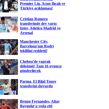
Premier Lig, Acun Ilıcalı ve
Türkiye açıklaması!
Cristian Romero
transferinde dev yarış:
Inter, Atletico Madrid ve
Arsenal
Manchester City,
Barcelona'nın Rodri
teklifini reddetti!
Chelsea'de yaprak
dökümü! Tam 16 oyuncu
gönderilecek
Parma, El Bilal Toure
transferini duyurdu
Bruno Fernandes, Altay
Bayındır'a veda etti