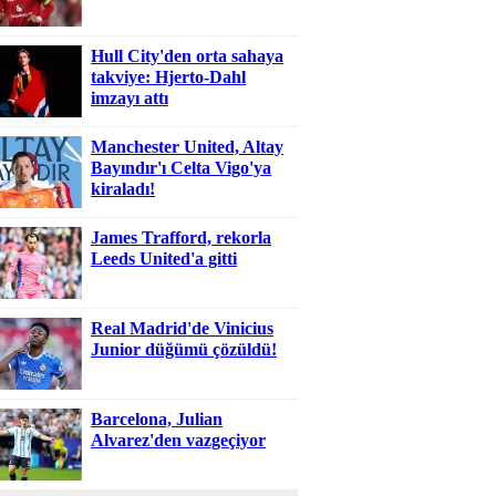
Hull City'den orta sahaya
takviye: Hjerto-Dahl
imzayı attı
Manchester United, Altay
Bayındır'ı Celta Vigo'ya
kiraladı!
James Trafford, rekorla
Leeds United'a gitti
Real Madrid'de Vinicius
Junior düğümü çözüldü!
Barcelona, Julian
Alvarez'den vazgeçiyor