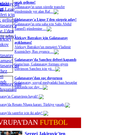
sıcak gelişme!
Galatasaray'ın uzun süredir transfer
gündeminde yer alan Raf...
Galatasaray'a Ligue 1'den sürpriz aday!
Galatasaray'ın orta saha için Salis Abdul
Samed'i gündemine ...
Aleksey Batrakov için Galatasaray
açıklaması!
Aleksey Batrakov'un menajeri Vladimir
Kuzmichev, Rus oyuncu ...
Galatasaray'da Sanchez defteri kapandı
Como'nun, Galatasaray forması giyen
Davinson Sanchez için yü...
Galatasaray'dan suç duyurusu
Galatasaray, sosyal medyadaki bazı hesaplar
hakkında suç duy...
saray'ın Camavinga hayali!
saray'da Renato Nhaga kararı: Türkiye yasağı
saray'da santrfor için iki aday!
VRUPA'DAN
FUTBOL
Sergej Jakirovic'ten