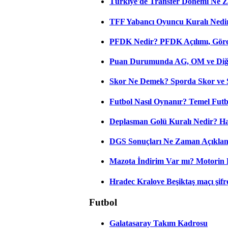
Türkiye'de Transfer Dönemi Ne Z
TFF Yabancı Oyuncu Kuralı Nedir
PFDK Nedir? PFDK Açılımı, Görev
Puan Durumunda AG, OM ve Diğer
Skor Ne Demek? Sporda Skor ve 
Futbol Nasıl Oynanır? Temel Futb
Deplasman Golü Kuralı Nedir? Ha
DGS Sonuçları Ne Zaman Açıkla
Mazota İndirim Var mı? Motorin 
Hradec Kralove Beşiktaş maçı şifres
Futbol
Galatasaray Takım Kadrosu