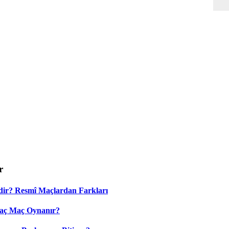
r
dir? Resmî Maçlardan Farkları
Kaç Maç Oynanır?