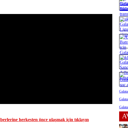
Galata
Galata
Galata
A
erlerine herkesten önce ulaşmak için tıklayın