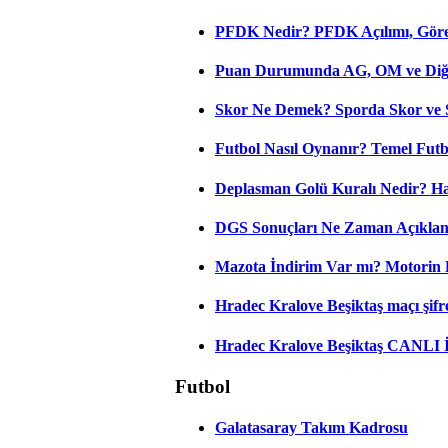
PFDK Nedir? PFDK Açılımı, Görev
Puan Durumunda AG, OM ve Diğer
Skor Ne Demek? Sporda Skor ve 
Futbol Nasıl Oynanır? Temel Futb
Deplasman Golü Kuralı Nedir? Ha
DGS Sonuçları Ne Zaman Açıkla
Mazota İndirim Var mı? Motorin 
Hradec Kralove Beşiktaş maçı şifres
Hradec Kralove Beşiktaş CANLI
Futbol
Galatasaray Takım Kadrosu