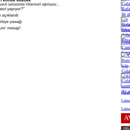
rın sahasında Villarreal'i ağırlayac...
asıl yapıyor?"
ı açıklandı
rkiye yasağı
rum' mesajı!
Galata
Galata
Galata
A