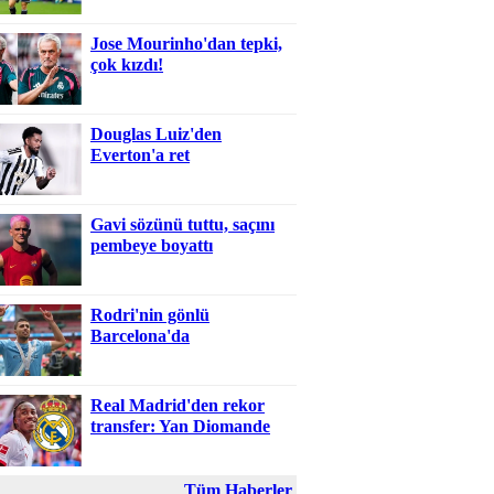
Jose Mourinho'dan tepki,
çok kızdı!
Douglas Luiz'den
Everton'a ret
Gavi sözünü tuttu, saçını
pembeye boyattı
Rodri'nin gönlü
Barcelona'da
Real Madrid'den rekor
transfer: Yan Diomande
Tüm Haberler