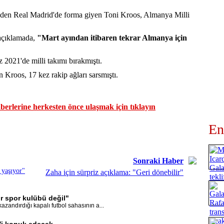
inden Real Madrid'de forma giyen Toni Kroos, Almanya Milli
açıklamada,
"Mart ayından itibaren tekrar Almanya için
2021'de milli takımı bırakmıştı.
Kroos, 17 kez rakip ağları sarsmıştı.
erlerine herkesten önce ulaşmak için tıklayın
En
Sonraki Haber
 yaşıyor"
Zaha için sürpriz açıklama: "Geri dönebilir"
r spor kulübü değil"
zandırdığı kapalı futbol sahasının a...
l'i konuk edecek