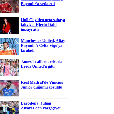
Bayındır'a veda etti
Hull City'den orta sahaya
takviye: Hjerto-Dahl
imzayı attı
Manchester United, Altay
Bayındır'ı Celta Vigo'ya
kiraladı!
James Trafford, rekorla
Leeds United'a gitti
Real Madrid'de Vinicius
Junior düğümü çözüldü!
Barcelona, Julian
Alvarez'den vazgeçiyor