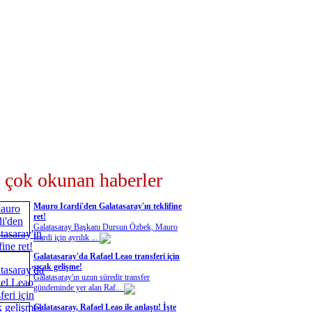
 çok okunan haberler
Mauro Icardi'den Galatasaray'ın teklifine
ret!
Galatasaray Başkanı Dursun Özbek, Mauro
Icardi için ayrılık ...
Galatasaray'da Rafael Leao transferi için
sıcak gelişme!
Galatasaray'ın uzun süredir transfer
gündeminde yer alan Raf...
Galatasaray, Rafael Leao ile anlaştı! İşte