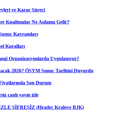
leri ve Karar Süreci
 Kısaltmalar Ne Anlama Gelir?
Sonuç Kavramları
ol Kuralları
ngi Organizasyonlarda Uygulanıyor?
nacak 2026? ÖSYM Sonuç Tarihini Duyurdu
Fiyatlarında Son Durum
iz canlı yayın izle
 İZLE ŞİFRESİZ (Hradec Kralove BJK)