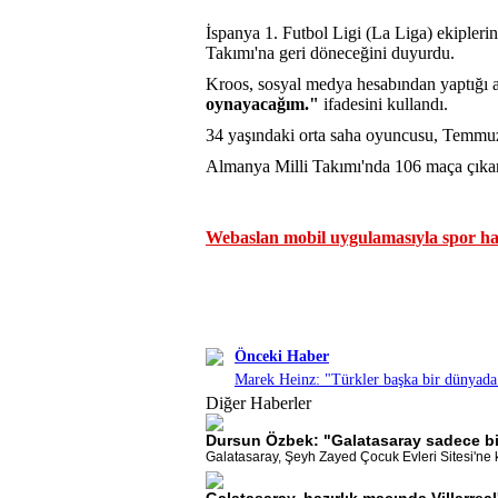
İspanya 1. Futbol Ligi (La Liga) ekipler
Takımı'na geri döneceğini duyurdu.
Kroos, sosyal medya hesabından yaptığı 
oynayacağım."
ifadesini kullandı.
34 yaşındaki orta saha oyuncusu, Temmuz 
Almanya Milli Takımı'nda 106 maça çıkan 
Webaslan mobil uygulamasıyla spor hab
Önceki Haber
Marek Heinz: "Türkler başka bir dünyada
Diğer Haberler
Dursun Özbek: "Galatasaray sadece bi
Galatasaray, Şeyh Zayed Çocuk Evleri Sitesi'ne ka
Galatasaray, hazırlık maçında Villarrea