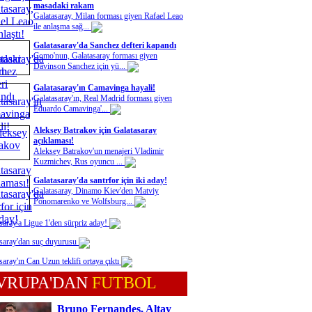
masadaki rakam
Galatasaray, Milan forması giyen Rafael Leao
ile anlaşma sağ...
Galatasaray'da Sanchez defteri kapandı
Como'nun, Galatasaray forması giyen
Davinson Sanchez için yü...
Galatasaray'ın Camavinga hayali!
Galatasaray'ın, Real Madrid forması giyen
Eduardo Camavinga'...
Aleksey Batrakov için Galatasaray
açıklaması!
Aleksey Batrakov'un menajeri Vladimir
Kuzmichev, Rus oyuncu ...
Galatasaray'da santrfor için iki aday!
Galatasaray, Dinamo Kiev'den Matviy
Ponomarenko ve Wolfsburg...
saray'a Ligue 1'den sürpriz aday!
saray'dan suç duyurusu
saray'ın Can Uzun teklifi ortaya çıktı
VRUPA'DAN
FUTBOL
Bruno Fernandes, Altay