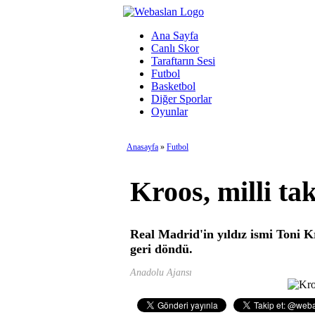
Ana Sayfa
Canlı Skor
Taraftarın Sesi
Futbol
Basketbol
Diğer Sporlar
Oyunlar
Anasayfa
»
Futbol
Kroos, milli ta
Real Madrid'in yıldız ismi Toni K
geri döndü.
Anadolu Ajansı