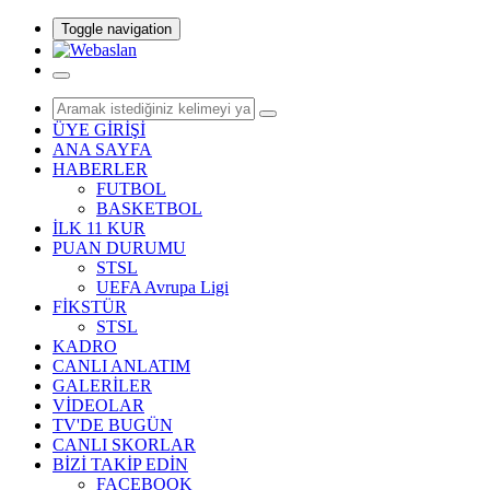
Toggle navigation
ÜYE GİRİŞİ
ANA SAYFA
HABERLER
FUTBOL
BASKETBOL
İLK 11 KUR
PUAN DURUMU
STSL
UEFA Avrupa Ligi
FİKSTÜR
STSL
KADRO
CANLI ANLATIM
GALERİLER
VİDEOLAR
TV'DE BUGÜN
CANLI SKORLAR
BİZİ TAKİP EDİN
FACEBOOK