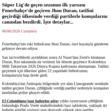
Süper Lig'de geçen sezonun ilk yarısını
Fenerbahçe'de geçiren Jhon Duran, tatilini
geçirdiği ülkesinde verdiği partilerle komşularını
canından bezdirdi. İşte detaylar...
06/06/2026 Cumartesi
Fenerbahçe'nin eski futbolcusu Jhon Duran, özel hayatıyla gündeme
gelmeye devam ediyor.
Sarı lacivertlilerde ayrıldıktan sonra Al Nassr'dan Zenit'e kiralanan
Duran, Rus takımında da verimsiz bir dönem geçirince Kolombiya
Milli Takımı'nın 2026 Dünya Kupası kadrosuna alınmamıştı. Tatilini
geçirmek için ülkesine giden 22 yaşındaki futbolcunun,
komşularıyla başı derde girdi.
Kolombiya'nın Antioquia bölgesinde yer alan Llanogrande semtinde
tatilini geçiren Duran, çiftliğinde verdiği partiler nedeniyle komşuları
tarafından polise şikayet edildi.
El Colombiano'nun haberine göre;
yıldız oyuncunun çiftliğinin
bulunduğu Prado Verde mahallesindeki bazı sakinlerin, yaklaşık iki
haftadır gürültü seviyesi aşırı derecede yüksek olan partiler