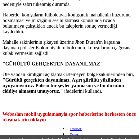
nedeniyle sabrı tükenmiş durumda.
Haberde, komşuların futbolcuyla konuşarak mahallenin huzurunu
bozmaması ve müziğinin sesini kısması konusunda ricada
bulunmaya çalıştıkları ancak bu taleplerin sonuç vermediği
kaydedildi.
Mahalle sakinlerinin şikayeti üzerine Jhon Duran'ın kapısına
dayanan polisler Kolombiyalı futbolcunun, komşularının çağrısına
kulak vermesini sağladı.
"GÜRÜLTÜ GERÇEKTEN DAYANILMAZ"
Öte yandan kimliğini açıklamak istemeyen bölge sakinlerinden biri,
"Gürültü gerçekten dayanılmaz. Aşırı gürültü yüzünden
uyuyamıyoruz. Polisin bir şeyler yapmasını ve bu durumu
ciddiye almasını umuyoruz."
ifadelerini kullandı.
Webaslan mobil uygulamasıyla spor haberlerine herkesten önce
ulaşmak için tıklayın
Facebook
Twitter