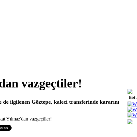
dan vazgeçtiler!
Bizi 
 de ilgilenen Göztepe, kaleci transferinde kararını