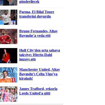
gönderilecek
Parma, El Bilal Toure
transferini duyurdu
Bruno Fernandes, Altay
Bayındır'a veda etti
Hull City'den orta sahaya
takviye: Hjerto-Dahl
imzayı attı
Manchester United, Altay
Bayındır'ı Celta Vigo'ya
kiraladı!
James Trafford, rekorla
Leeds United'a gitti