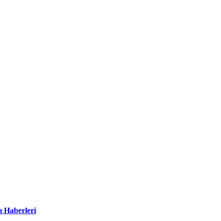
ı Haberleri