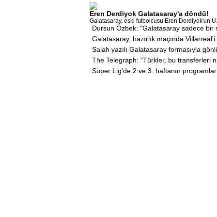
Eren Derdiyok Galatasaray'a döndü!
Galatasaray, eski futbolcusu Eren Derdiyok'un U
Dursun Özbek: "Galatasaray sadece bir s
Galatasaray, hazırlık maçında Villarreal'
Salah yazılı Galatasaray formasıyla gönl
The Telegraph: "Türkler, bu transferleri n
Süper Lig'de 2 ve 3. haftanın programlar