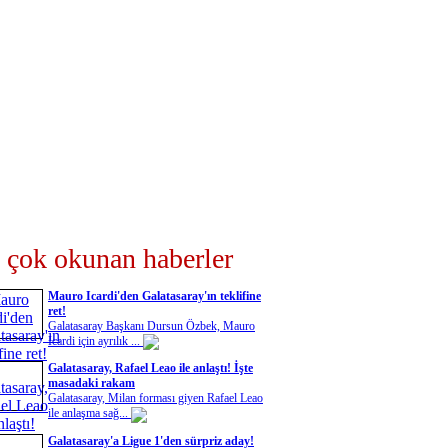
 çok okunan haberler
Mauro Icardi'den Galatasaray'ın teklifine
ret!
Galatasaray Başkanı Dursun Özbek, Mauro
Icardi için ayrılık ...
Galatasaray, Rafael Leao ile anlaştı! İşte
masadaki rakam
Galatasaray, Milan forması giyen Rafael Leao
ile anlaşma sağ...
Galatasaray'a Ligue 1'den sürpriz aday!