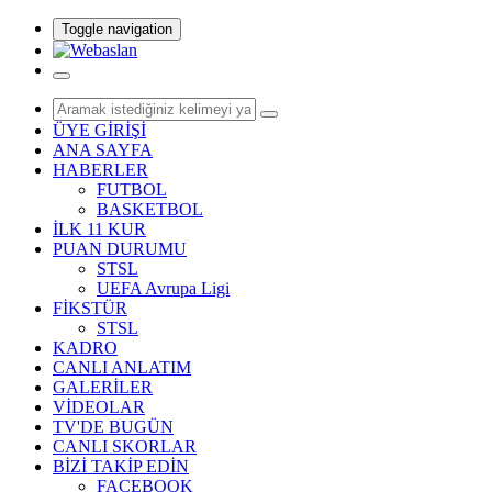
Toggle navigation
ÜYE GİRİŞİ
ANA SAYFA
HABERLER
FUTBOL
BASKETBOL
İLK 11 KUR
PUAN DURUMU
STSL
UEFA Avrupa Ligi
FİKSTÜR
STSL
KADRO
CANLI ANLATIM
GALERİLER
VİDEOLAR
TV'DE BUGÜN
CANLI SKORLAR
BİZİ TAKİP EDİN
FACEBOOK