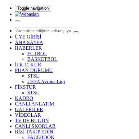
Toggle navigation
ÜYE GİRİŞİ
ANA SAYFA
HABERLER
FUTBOL
BASKETBOL
İLK 11 KUR
PUAN DURUMU
STSL
UEFA Avrupa Ligi
FİKSTÜR
STSL
KADRO
CANLI ANLATIM
GALERİLER
VİDEOLAR
TV'DE BUGÜN
CANLI SKORLAR
BİZİ TAKİP EDİN
FACEBOOK