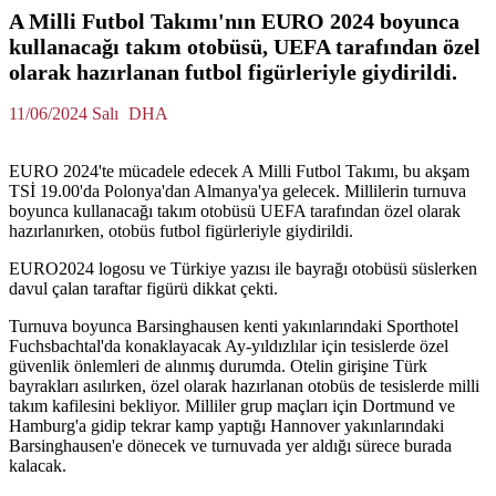
A Milli Futbol Takımı'nın EURO 2024 boyunca
kullanacağı takım otobüsü, UEFA tarafından özel
olarak hazırlanan futbol figürleriyle giydirildi.
11/06/2024 Salı
DHA
EURO 2024'te mücadele edecek A Milli Futbol Takımı, bu akşam
TSİ 19.00'da Polonya'dan Almanya'ya gelecek. Millilerin turnuva
boyunca kullanacağı takım otobüsü UEFA tarafından özel olarak
hazırlanırken, otobüs futbol figürleriyle giydirildi.
EURO2024 logosu ve Türkiye yazısı ile bayrağı otobüsü süslerken
davul çalan taraftar figürü dikkat çekti.
Turnuva boyunca Barsinghausen kenti yakınlarındaki Sporthotel
Fuchsbachtal'da konaklayacak Ay-yıldızlılar için tesislerde özel
güvenlik önlemleri de alınmış durumda. Otelin girişine Türk
bayrakları asılırken, özel olarak hazırlanan otobüs de tesislerde milli
takım kafilesini bekliyor. Milliler grup maçları için Dortmund ve
Hamburg'a gidip tekrar kamp yaptığı Hannover yakınlarındaki
Barsinghausen'e dönecek ve turnuvada yer aldığı sürece burada
kalacak.