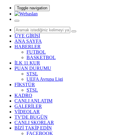
Toggle navigation
ÜYE GİRİŞİ
ANA SAYFA
HABERLER
FUTBOL
BASKETBOL
İLK 11 KUR
PUAN DURUMU
STSL
UEFA Avrupa Ligi
FİKSTÜR
STSL
KADRO
CANLI ANLATIM
GALERİLER
VİDEOLAR
TV'DE BUGÜN
CANLI SKORLAR
BİZİ TAKİP EDİN
FACEBOOK