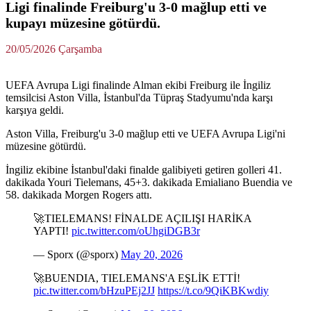
Ligi finalinde Freiburg'u 3-0 mağlup etti ve
kupayı müzesine götürdü.
20/05/2026 Çarşamba
UEFA Avrupa Ligi finalinde Alman ekibi Freiburg ile İngiliz
temsilcisi Aston Villa, İstanbul'da Tüpraş Stadyumu'nda karşı
karşıya geldi.
Aston Villa, Freiburg'u 3-0 mağlup etti ve UEFA Avrupa Ligi'ni
müzesine götürdü.
İngiliz ekibine İstanbul'daki finalde galibiyeti getiren golleri 41.
dakikada Youri Tielemans, 45+3. dakikada Emialiano Buendia ve
58. dakikada Morgen Rogers attı.
🚀TIELEMANS! FİNALDE AÇILIŞI HARİKA
YAPTI!
pic.twitter.com/oUhgiDGB3r
— Sporx (@sporx)
May 20, 2026
🚀BUENDIA, TIELEMANS'A EŞLİK ETTİ!
pic.twitter.com/bHzuPEj2JJ
https://t.co/9QiKBKwdiy