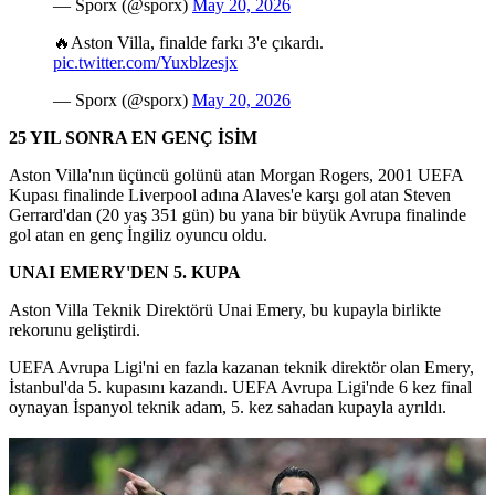
— Sporx (@sporx)
May 20, 2026
🔥Aston Villa, finalde farkı 3'e çıkardı.
pic.twitter.com/Yuxblzesjx
— Sporx (@sporx)
May 20, 2026
25 YIL SONRA EN GENÇ İSİM
Aston Villa'nın üçüncü golünü atan Morgan Rogers, 2001 UEFA
Kupası finalinde Liverpool adına Alaves'e karşı gol atan Steven
Gerrard'dan (20 yaş 351 gün) bu yana bir büyük Avrupa finalinde
gol atan en genç İngiliz oyuncu oldu.
UNAI EMERY'DEN 5. KUPA
Aston Villa Teknik Direktörü Unai Emery, bu kupayla birlikte
rekorunu geliştirdi.
UEFA Avrupa Ligi'ni en fazla kazanan teknik direktör olan Emery,
İstanbul'da 5. kupasını kazandı. UEFA Avrupa Ligi'nde 6 kez final
oynayan İspanyol teknik adam, 5. kez sahadan kupayla ayrıldı.