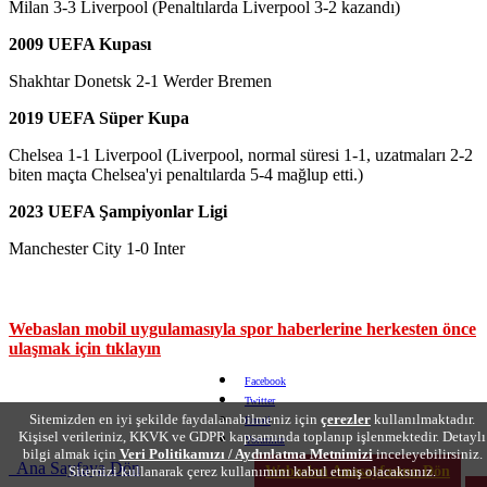
Milan 3-3 Liverpool (Penaltılarda Liverpool 3-2 kazandı)
2009 UEFA Kupası
Shakhtar Donetsk 2-1 Werder Bremen
2019 UEFA Süper Kupa
Chelsea 1-1 Liverpool (Liverpool, normal süresi 1-1, uzatmaları 2-2
biten maçta Chelsea'yi penaltılarda 5-4 mağlup etti.)
2023 UEFA Şampiyonlar Ligi
Manchester City 1-0 Inter
Webaslan mobil uygulamasıyla spor haberlerine herkesten önce
ulaşmak için tıklayın
Facebook
Twitter
Sitemizden en iyi şekilde faydalanabilmeniz için
çerezler
kullanılmaktadır.
Email
Kişisel verileriniz, KKVK ve GDPR kapsamında toplanıp işlenmektedir. Detaylı
Yorumlar
bilgi almak için
Veri Politikamızı / Aydınlatma Metnimizi
inceleyebilirsiniz.
Ana Sayfaya Dön
Sitemizi kullanarak çerez kullanımını kabul etmiş olacaksınız.
Webaslan Anasayfasına Dön