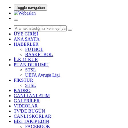
Toggle navigation
ÜYE GİRİŞİ
ANA SAYFA
HABERLER
FUTBOL
BASKETBOL
İLK 11 KUR
PUAN DURUMU
STSL
UEFA Avrupa Ligi
FİKSTÜR
STSL
KADRO
CANLI ANLATIM
GALERİLER
VİDEOLAR
TV'DE BUGÜN
CANLI SKORLAR
BİZİ TAKİP EDİN
FACEBOOK