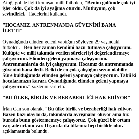
Attığı gol ile ilgili konuşan milli futbolcu,
"Benim golümde çok iyi
işler oldu. Çok da iyi ayağıma oturdu. Mutluyum, çok
sevindirici."
ifadelerini kullandı.
"HOCAMIZ, ANTRENMANDA GÜVENİNİ BANA
İLETTİ"
Oynadığında elinden geleni yaptığını söyleyen 29 yaşındaki
futbolcu,
"Ben her zaman kendimi hazır tutmaya çalışıyorum.
Kulüpte ve milli takımda verilen süreleri iyi değerlendirmeye
çalışıyorum. Elimden geleni yapmaya çalışıyorum.
Antrenmanlarda da iyi çalışıyorum. Hocamız da antrenmanda
güvenini bana iletti. Belki de en çok çalıştığım sezon olabilir.
Süre bulduğumda elimden geleni yapmaya çalışıyorum. Tabii ki
hocalarımızın kararı. Oynadığımda elimden geleni yapmaya
çalışıyorum."
sözlerini sarf etti.
"BU ÜLKE, BİRLİK VE BERABERLİĞİ HAK EDİYOR"
İrfan Can son olarak,
"Bu ülke birlik ve beraberliği hak ediyor.
Bazen bazı olaylarda, takımlarda ayrışmalar oluyor ama biz
burada bunu göstermemeye çalışıyoruz. Çok güzel bir ortam
var, aile ortamı var. Dışarıda da ülkemiz hep birlikte olur."
açıklamasında bulundu.