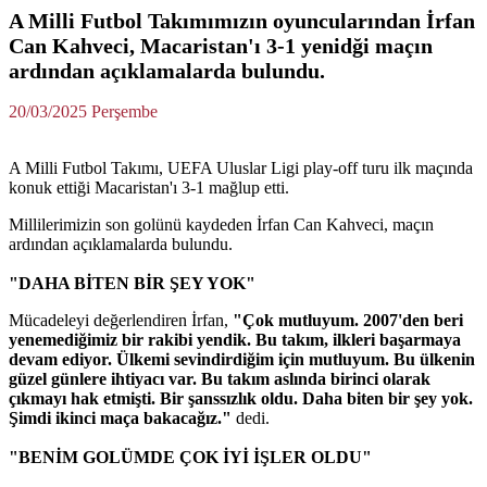
A Milli Futbol Takımımızın oyuncularından İrfan
Can Kahveci, Macaristan'ı 3-1 yenidği maçın
ardından açıklamalarda bulundu.
20/03/2025 Perşembe
A Milli Futbol Takımı, UEFA Uluslar Ligi play-off turu ilk maçında
konuk ettiği Macaristan'ı 3-1 mağlup etti.
Millilerimizin son golünü kaydeden İrfan Can Kahveci, maçın
ardından açıklamalarda bulundu.
"DAHA BİTEN BİR ŞEY YOK"
Mücadeleyi değerlendiren İrfan,
"Çok mutluyum. 2007'den beri
yenemediğimiz bir rakibi yendik. Bu takım, ilkleri başarmaya
devam ediyor. Ülkemi sevindirdiğim için mutluyum. Bu ülkenin
güzel günlere ihtiyacı var. Bu takım aslında birinci olarak
çıkmayı hak etmişti. Bir şanssızlık oldu. Daha biten bir şey yok.
Şimdi ikinci maça bakacağız."
dedi.
"BENİM GOLÜMDE ÇOK İYİ İŞLER OLDU"