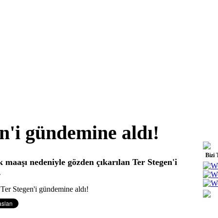
en'i gündemine aldı!
Bizi 
 maaşı nedeniyle gözden çıkarılan Ter Stegen'i
ı.