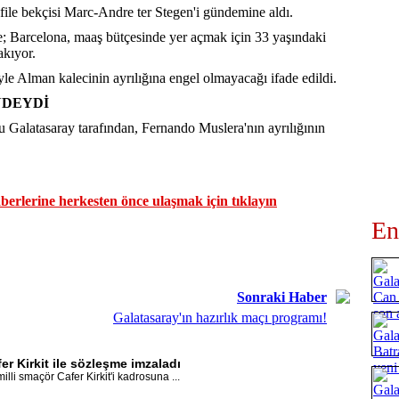
i file bekçisi Marc-Andre ter Stegen'i gündemine aldı.
re; Barcelona, maaş bütçesinde yer açmak için 33 yaşındaki
akıyor.
e Alman kalecinin ayrılığına engel olmayacağı ifade edildi.
NDEYDİ
 Galatasaray tarafından, Fernando Muslera'nın ayrılığının
erlerine herkesten önce ulaşmak için tıklayın
En
Sonraki Haber
Galatasaray'ın hazırlık maçı programı!
er Kirkit ile sözleşme imzaladı
lli smaçör Cafer Kirkit'i kadrosuna ...