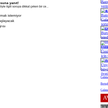
suna yanıt!
le ilgili soruya dikkat çeken bir ce...
lmak istemiyor
başlayacak
rısı
Galata
Bertuğ
Galata
A