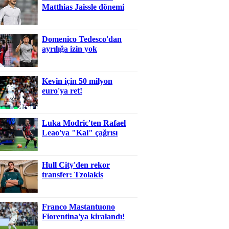
Matthias Jaissle dönemi
Domenico Tedesco'dan
ayrılığa izin yok
Kevin için 50 milyon
euro'ya ret!
Luka Modric'ten Rafael
Leao'ya "Kal" çağrısı
Hull City'den rekor
transfer: Tzolakis
Franco Mastantuono
Fiorentina'ya kiralandı!