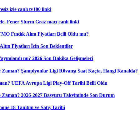
iz izle canlı tv100 linki
le, Fener Sturm Graz maçı canlı linki
 TMO Fındık Alım Fiyatları Belli Oldu mu?
ltın Fiyatları İçin Son Beklentiler
 Yayımlandı mı? 2026 Son Dakika Gelişmeleri
 Zaman? Şampiyonlar Ligi Rövanşı Saat Kaçta, Hangi Kanalda?
n? UEFA Avrupa Ligi Play-Off Tarihi Belli Oldu
Ne Zaman? 2026-2027 Başvuru Takviminde Son Durum
ne 18 Tanıtım ve Satış Tarihi