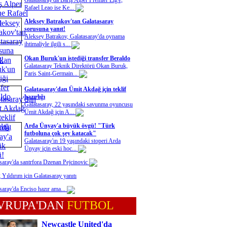
Galatasaray'da Barış Alper Premier Lig'e,
Rafael Leao ise Ke...
Aleksey Batrakov'tan Galatasaray
sorusuna yanıt!
Aleksey Batrakov, Galatasaray'da oynama
ihtimaliyle ilgili s...
Okan Buruk'un istediği transfer Beraldo
Galatasaray Teknik Direktörü Okan Buruk,
Paris Saint-Germain...
Galatasaray'dan Ümit Akdağ için teklif
hazırlığı
Galatasaray, 22 yaşındaki savunma oyuncusu
Ümit Akdağ için A...
Arda Ünyay'a büyük övgü! "Türk
futboluna çok şey katacak"
Galatasaray'ın 19 yaşındaki stoperi Arda
Ünyay için eski hoc...
saray'da santrfora Dzenan Pejcinovic
 Yıldırım için Galatasaray yanıtı
saray'da Enciso hazır ama...
VRUPA'DAN
FUTBOL
Newcastle United'da