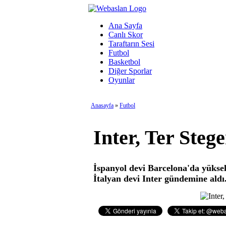
Ana Sayfa
Canlı Skor
Taraftarın Sesi
Futbol
Basketbol
Diğer Sporlar
Oyunlar
Anasayfa
»
Futbol
Inter, Ter Steg
İspanyol devi Barcelona'da yüksek
İtalyan devi Inter gündemine ald