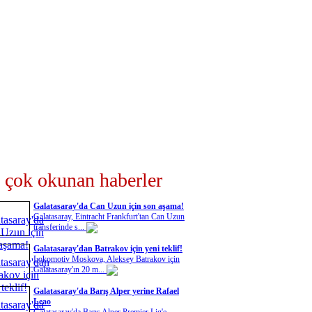
 çok okunan haberler
Galatasaray'da Can Uzun için son aşama!
Galatasaray, Eintracht Frankfurt'tan Can Uzun
transferinde s...
Galatasaray'dan Batrakov için yeni teklif!
Lokomotiv Moskova, Aleksey Batrakov için
Galatasaray'ın 20 m...
Galatasaray'da Barış Alper yerine Rafael
Leao