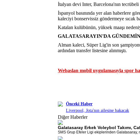
İtalyan devi Inter, Barcelona'nın tecrübel
İspanyol basınında yer alan haberlere gö
kaleciyi bonservissiz göndermeye sıcak b
Katalan kulübünün, yüksek maaşı nedeniyl
GALATASARAYIN'DA GÜNDEMİ
Alman kaleci, Süper Lig'in son şampiyonu
ardından transfer listesine alınmıştı.
Webaslan mobil uygulamasıyla spor hab
Önceki Haber
Liverpool, Jota'nın ailesine bakacak
Diğer Haberler
Galatasaray Erkek Voleybol Takımı, Caf
SMS Grup Efeler Ligi ekiplerinden Galatasaray, mi