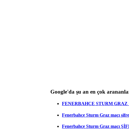
Google'da şu an en çok arananla
FENERBAHÇE STURM GRAZ C
Fenerbahçe Sturm Graz maçı şifresi
Fenerbahçe Sturm Graz maçı ŞİF