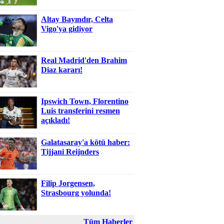
Altay Bayındır, Celta
Vigo'ya gidiyor
Real Madrid'den Brahim
Diaz kararı!
Ipswich Town, Florentino
Luis transferini resmen
açıkladı!
Galatasaray'a kötü haber:
Tijjani Reijnders
Filip Jorgensen,
Strasbourg yolunda!
Tüm Haberler