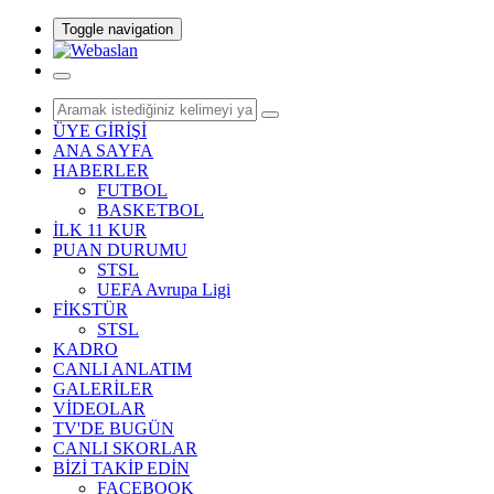
Toggle navigation
ÜYE GİRİŞİ
ANA SAYFA
HABERLER
FUTBOL
BASKETBOL
İLK 11 KUR
PUAN DURUMU
STSL
UEFA Avrupa Ligi
FİKSTÜR
STSL
KADRO
CANLI ANLATIM
GALERİLER
VİDEOLAR
TV'DE BUGÜN
CANLI SKORLAR
BİZİ TAKİP EDİN
FACEBOOK