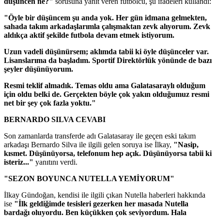
düşüncen ne?"
sorusuna yanıt veren futbolcu, şu ifadeleri kullandı:
"Öyle bir düşüncem şu anda yok. Her gün idmana gelmekten,
sahada takım arkadaşlarımla çalışmaktan zevk alıyorum. Zevk
aldıkça aktif şekilde futbola devam etmek istiyorum.
Uzun vadeli düşünürsem; aklımda tabii ki öyle düşünceler var.
Lisanslarıma da başladım. Sportif Direktörlük yönünde de bazı
şeyler düşünüyorum.
Resmi teklif almadık. Temas oldu ama Galatasaraylı olduğum
için oldu belki de. Gerçekten böyle çok yakın olduğumuz resmi
net bir şey çok fazla yoktu."
BERNARDO SILVA CEVABI
Son zamanlarda transferde adı Galatasaray ile geçen eski takım
arkadaşı Bernardo Silva ile ilgili gelen soruya ise İlkay,
"Nasip,
kısmet. Düşünüyorsa, telefonum hep açık. Düşünüyorsa tabii ki
isteriz..."
yanıtını verdi.
"SEZON BOYUNCA NUTELLA YEMİYORUM"
İlkay Gündoğan, kendisi ile ilgili çıkan Nutella haberleri hakkında
ise
"İlk geldiğimde tesisleri gezerken her masada Nutella
bardağı oluyordu. Ben küçükken çok seviyordum. Hala