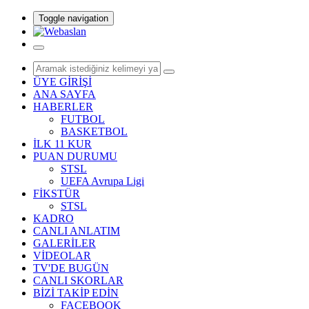
Toggle navigation
ÜYE GİRİŞİ
ANA SAYFA
HABERLER
FUTBOL
BASKETBOL
İLK 11 KUR
PUAN DURUMU
STSL
UEFA Avrupa Ligi
FİKSTÜR
STSL
KADRO
CANLI ANLATIM
GALERİLER
VİDEOLAR
TV'DE BUGÜN
CANLI SKORLAR
BİZİ TAKİP EDİN
FACEBOOK