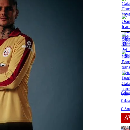
Galata
Galata
G.Sara
A