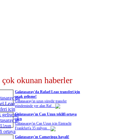
 çok okunan haberler
Galatasaray'da Rafael Leao transferi için
sıcak gelişme!
Galatasaray'ın uzun süredir transfer
gündeminde yer alan Raf...
Galatasaray'ın Can Uzun teklifi ortaya
çıktı
Galatasaray'ın Can Uzun için Eintracht
Frankfurt'a 35 milyon...
Galatasaray'ın Camavinga hayali!