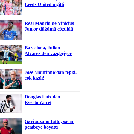
Leeds United'a gitti
Real Madrid'de Vinicius
Junior düğümü çözüldü!
Barcelona, Julian
Alvarez'den vazgeçiyor
Jose Mourinho'dan tepki,
çok kızdı!
Douglas Luiz'den
Everton'a ret
Gavi sözünü tuttu, saçını
pembeye boyattı