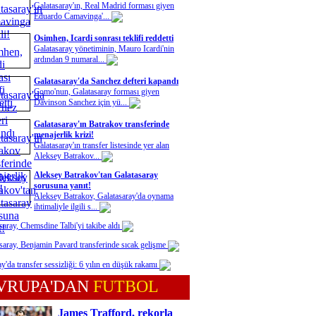
Galatasaray'ın, Real Madrid forması giyen
Eduardo Camavinga'...
Osimhen, Icardi sonrası teklifi reddetti
Galatasaray yönetiminin, Mauro Icardi'nin
ardından 9 numaral...
Galatasaray'da Sanchez defteri kapandı
Como'nun, Galatasaray forması giyen
Davinson Sanchez için yü...
Galatasaray'ın Batrakov transferinde
menajerlik krizi!
Galatasaray'ın transfer listesinde yer alan
Aleksey Batrakov...
Aleksey Batrakov'tan Galatasaray
sorusuna yanıt!
Aleksey Batrakov, Galatasaray'da oynama
ihtimaliyle ilgili s...
saray, Chemsdine Talbi'yi takibe aldı
saray, Benjamin Pavard transferinde sıcak gelişme
y'da transfer sessizliği: 6 yılın en düşük rakamı
VRUPA'DAN
FUTBOL
James Trafford, rekorla