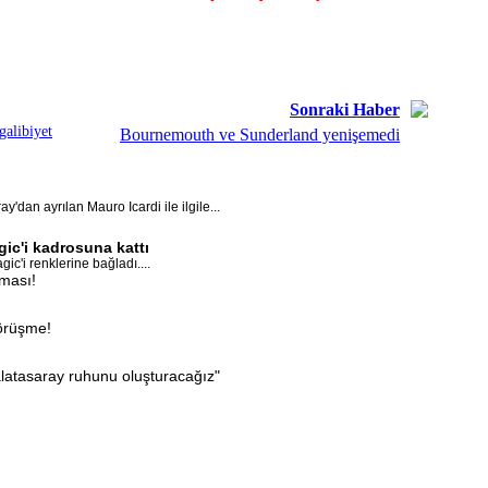
Sonraki Haber
galibiyet
Bournemouth ve Sunderland yenişemedi
'dan ayrılan Mauro Icardi ile ilgile...
ic'i kadrosuna kattı
c'i renklerine bağladı....
aması!
görüşme!
latasaray ruhunu oluşturacağız"