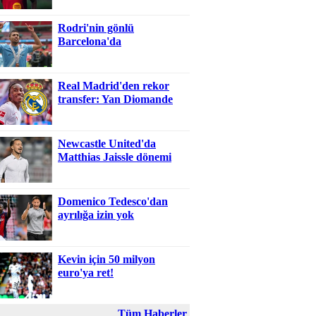
Rodri'nin gönlü
Barcelona'da
Real Madrid'den rekor
transfer: Yan Diomande
Newcastle United'da
Matthias Jaissle dönemi
Domenico Tedesco'dan
ayrılığa izin yok
Kevin için 50 milyon
euro'ya ret!
Tüm Haberler