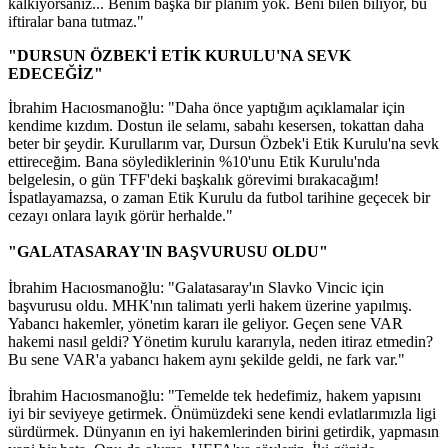
kalkıyorsanız... Benim başka bir planım yok. Beni bilen biliyor, bu
iftiralar bana tutmaz."
"DURSUN ÖZBEK'İ ETİK KURULU'NA SEVK
EDECEĞİZ"
İbrahim Hacıosmanoğlu: "Daha önce yaptığım açıklamalar için
kendime kızdım. Dostun ile selamı, sabahı kesersen, tokattan daha
beter bir şeydir. Kurullarım var, Dursun Özbek'i Etik Kurulu'na sevk
ettireceğim. Bana söylediklerinin %10'unu Etik Kurulu'nda
belgelesin, o gün TFF'deki başkalık görevimi bırakacağım!
İspatlayamazsa, o zaman Etik Kurulu da futbol tarihine geçecek bir
cezayı onlara layık görür herhalde."
"GALATASARAY'IN BAŞVURUSU OLDU"
İbrahim Hacıosmanoğlu: "Galatasaray'ın Slavko Vincic için
başvurusu oldu. MHK'nın talimatı yerli hakem üzerine yapılmış.
Yabancı hakemler, yönetim kararı ile geliyor. Geçen sene VAR
hakemi nasıl geldi? Yönetim kurulu kararıyla, neden itiraz etmedin?
Bu sene VAR'a yabancı hakem aynı şekilde geldi, ne fark var."
İbrahim Hacıosmanoğlu: "Temelde tek hedefimiz, hakem yapısını
iyi bir seviyeye getirmek. Önümüzdeki sene kendi evlatlarımızla ligi
sürdürmek. Dünyanın en iyi hakemlerinden birini getirdik, yapmasın