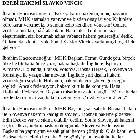
DERBİ HAKEMİ SLAVKO VINCIC
İbrahim Hacıosmanoğlu: "Bize yabancı hakem için hiç başvuru
olmadı. MHK atamaları yapıyor ve bizden onay istiyor. Kulüplere
göre karar veremeyiz, o zaman gelip kendileri yönetsin! Onlara
verdik atamaları, hâlâ alacaklar. Hakemler 'Toplumun sizi
eleştirmesin, sizi korumak adına yabancı hakem getireceğiz' dedik.
Onların da sıkıntısı yok. Sanki Slavko Vincic ayarlanmış bir şekilde
geliyor!"
İbrahim Hacıosmanoğlu: "MHK Başkanı Ferhat Gündoğdu, birçok
ülke ile bir hafta önce yazışmalara başladı. İngiltere, İspanya,
Almanya, Hollanda, Fransa, Polonya, Bosna Hersek, Slovenya ve
Romanya ile yazışmalar mevcut. İngiltere yurt dışına hakem
vermediğini söyledi. Hollanda, hakem ile görüştü ve geleceğini
söyledi. Ancak federasyon, hakem kurulu ile konuştu. Hatta
Hollanda Federasyon Başkanı misafirimiz oldu bugün. 'Mart'a kadar
bizde de sorunlar var, hakem veremiyoruz' dedi ve özür diledi."
İbrahim Hacıosmanoğlu: "MHK Başkanı, salı sabahı Bosnalı hakem
ile Slovenya hakemin kaldığını söyledi. 'Bosnalı hakeme gidersek,
Edin Dzeko var ve sıkıntı olabilir' dedim. Sonra Slovenyalı hakemi
seçtik. İlk ziyaretimi başkan olduğumda Slovenya Federasyon
Başkanı'na yapmıştım ve salı günü hemen görüştük. O da kabul etti.
Aleksander Ceferin ile daha önce görüşüp, anlaşsak bu kadar