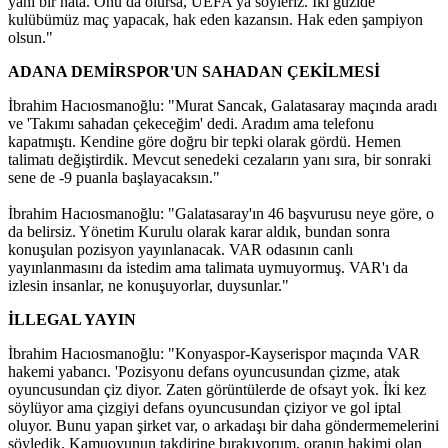
yani bir hata. Onu da olursa, UEFA'ya söyleriz. İki güzide
kulübümüz maç yapacak, hak eden kazansın. Hak eden şampiyon
olsun."
ADANA DEMİRSPOR'UN SAHADAN ÇEKİLMESİ
İbrahim Hacıosmanoğlu: "Murat Sancak, Galatasaray maçında aradı
ve 'Takımı sahadan çekeceğim' dedi. Aradım ama telefonu
kapatmıştı. Kendine göre doğru bir tepki olarak gördü. Hemen
talimatı değiştirdik. Mevcut senedeki cezaların yanı sıra, bir sonraki
sene de -9 puanla başlayacaksın."
İbrahim Hacıosmanoğlu: "Galatasaray'ın 46 başvurusu neye göre, o
da belirsiz. Yönetim Kurulu olarak karar aldık, bundan sonra
konuşulan pozisyon yayınlanacak. VAR odasının canlı
yayınlanmasını da istedim ama talimata uymuyormuş. VAR'ı da
izlesin insanlar, ne konuşuyorlar, duysunlar."
İLLEGAL YAYIN
İbrahim Hacıosmanoğlu: "Konyaspor-Kayserispor maçında VAR
hakemi yabancı. 'Pozisyonu defans oyuncusundan çizme, atak
oyuncusundan çiz diyor. Zaten görüntülerde de ofsayt yok. İki kez
söylüyor ama çizgiyi defans oyuncusundan çiziyor ve gol iptal
oluyor. Bunu yapan şirket var, o arkadaşı bir daha göndermemelerini
söyledik. Kamuoyunun takdirine bırakıyorum, oranın hakimi olan