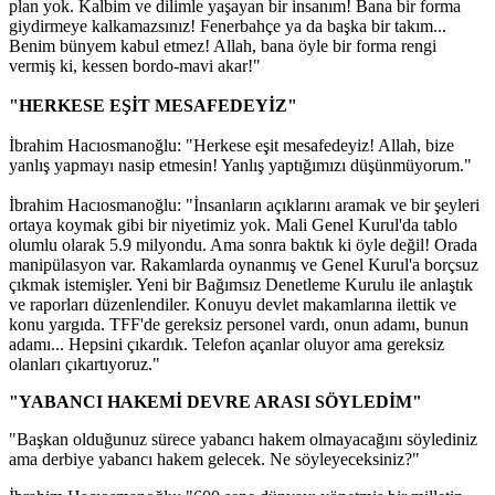
plan yok. Kalbim ve dilimle yaşayan bir insanım! Bana bir forma
giydirmeye kalkamazsınız! Fenerbahçe ya da başka bir takım...
Benim bünyem kabul etmez! Allah, bana öyle bir forma rengi
vermiş ki, kessen bordo-mavi akar!"
"HERKESE EŞİT MESAFEDEYİZ"
İbrahim Hacıosmanoğlu: "Herkese eşit mesafedeyiz! Allah, bize
yanlış yapmayı nasip etmesin! Yanlış yaptığımızı düşünmüyorum."
İbrahim Hacıosmanoğlu: "İnsanların açıklarını aramak ve bir şeyleri
ortaya koymak gibi bir niyetimiz yok. Mali Genel Kurul'da tablo
olumlu olarak 5.9 milyondu. Ama sonra baktık ki öyle değil! Orada
manipülasyon var. Rakamlarda oynanmış ve Genel Kurul'a borçsuz
çıkmak istemişler. Yeni bir Bağımsız Denetleme Kurulu ile anlaştık
ve raporları düzenlendiler. Konuyu devlet makamlarına ilettik ve
konu yargıda. TFF'de gereksiz personel vardı, onun adamı, bunun
adamı... Hepsini çıkardık. Telefon açanlar oluyor ama gereksiz
olanları çıkartıyoruz."
"YABANCI HAKEMİ DEVRE ARASI SÖYLEDİM"
"Başkan olduğunuz sürece yabancı hakem olmayacağını söylediniz
ama derbiye yabancı hakem gelecek. Ne söyleyeceksiniz?"