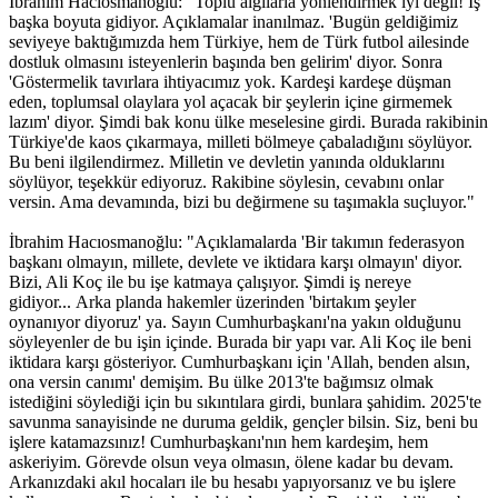
İbrahim Hacıosmanoğlu: "Toplu algılarla yönlendirmek iyi değil! İş
başka boyuta gidiyor. Açıklamalar inanılmaz. 'Bugün geldiğimiz
seviyeye baktığımızda hem Türkiye, hem de Türk futbol ailesinde
dostluk olmasını isteyenlerin başında ben gelirim' diyor. Sonra
'Göstermelik tavırlara ihtiyacımız yok. Kardeşi kardeşe düşman
eden, toplumsal olaylara yol açacak bir şeylerin içine girmemek
lazım' diyor. Şimdi bak konu ülke meselesine girdi. Burada rakibinin
Türkiye'de kaos çıkarmaya, milleti bölmeye çabaladığını söylüyor.
Bu beni ilgilendirmez. Milletin ve devletin yanında olduklarını
söylüyor, teşekkür ediyoruz. Rakibine söylesin, cevabını onlar
versin. Ama devamında, bizi bu değirmene su taşımakla suçluyor."
İbrahim Hacıosmanoğlu: "Açıklamalarda 'Bir takımın federasyon
başkanı olmayın, millete, devlete ve iktidara karşı olmayın' diyor.
Bizi, Ali Koç ile bu işe katmaya çalışıyor. Şimdi iş nereye
gidiyor... Arka planda hakemler üzerinden 'birtakım şeyler
oynanıyor diyoruz' ya. Sayın Cumhurbaşkanı'na yakın olduğunu
söyleyenler de bu işin içinde. Burada bir yapı var. Ali Koç ile beni
iktidara karşı gösteriyor. Cumhurbaşkanı için 'Allah, benden alsın,
ona versin canımı' demişim. Bu ülke 2013'te bağımsız olmak
istediğini söylediği için bu sıkıntılara girdi, bunlara şahidim. 2025'te
savunma sanayisinde ne duruma geldik, gençler bilsin. Siz, beni bu
işlere katamazsınız! Cumhurbaşkanı'nın hem kardeşim, hem
askeriyim. Görevde olsun veya olmasın, ölene kadar bu devam.
Arkanızdaki akıl hocaları ile bu hesabı yapıyorsanız ve bu işlere