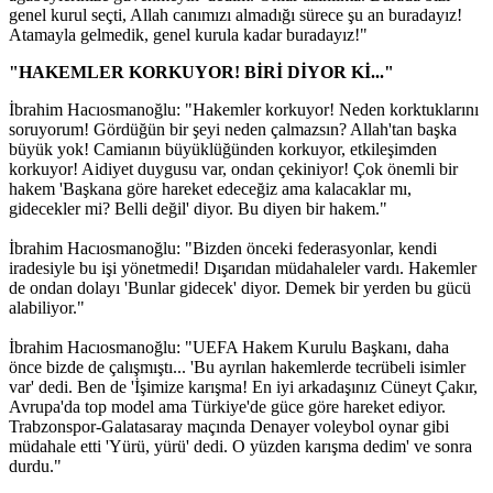
genel kurul seçti, Allah canımızı almadığı sürece şu an buradayız!
Atamayla gelmedik, genel kurula kadar buradayız!"
"HAKEMLER KORKUYOR! BİRİ DİYOR Kİ..."
İbrahim Hacıosmanoğlu: "Hakemler korkuyor! Neden korktuklarını
soruyorum! Gördüğün bir şeyi neden çalmazsın? Allah'tan başka
büyük yok! Camianın büyüklüğünden korkuyor, etkileşimden
korkuyor! Aidiyet duygusu var, ondan çekiniyor! Çok önemli bir
hakem 'Başkana göre hareket edeceğiz ama kalacaklar mı,
gidecekler mi? Belli değil' diyor. Bu diyen bir hakem."
İbrahim Hacıosmanoğlu: "Bizden önceki federasyonlar, kendi
iradesiyle bu işi yönetmedi! Dışarıdan müdahaleler vardı. Hakemler
de ondan dolayı 'Bunlar gidecek' diyor. Demek bir yerden bu gücü
alabiliyor."
İbrahim Hacıosmanoğlu: "UEFA Hakem Kurulu Başkanı, daha
önce bizde de çalışmıştı... 'Bu ayrılan hakemlerde tecrübeli isimler
var' dedi. Ben de 'İşimize karışma! En iyi arkadaşınız Cüneyt Çakır,
Avrupa'da top model ama Türkiye'de güce göre hareket ediyor.
Trabzonspor-Galatasaray maçında Denayer voleybol oynar gibi
müdahale etti 'Yürü, yürü' dedi. O yüzden karışma dedim' ve sonra
durdu."