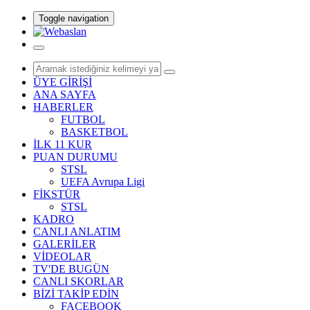
Toggle navigation
ÜYE GİRİŞİ
ANA SAYFA
HABERLER
FUTBOL
BASKETBOL
İLK 11 KUR
PUAN DURUMU
STSL
UEFA Avrupa Ligi
FİKSTÜR
STSL
KADRO
CANLI ANLATIM
GALERİLER
VİDEOLAR
TV'DE BUGÜN
CANLI SKORLAR
BİZİ TAKİP EDİN
FACEBOOK