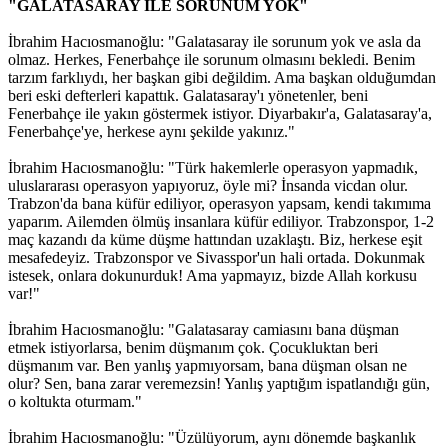
"GALATASARAY İLE SORUNUM YOK"
İbrahim Hacıosmanoğlu: "Galatasaray ile sorunum yok ve asla da
olmaz. Herkes, Fenerbahçe ile sorunum olmasını bekledi. Benim
tarzım farklıydı, her başkan gibi değildim. Ama başkan olduğumdan
beri eski defterleri kapattık. Galatasaray'ı yönetenler, beni
Fenerbahçe ile yakın göstermek istiyor. Diyarbakır'a, Galatasaray'a,
Fenerbahçe'ye, herkese aynı şekilde yakınız."
İbrahim Hacıosmanoğlu: "Türk hakemlerle operasyon yapmadık,
uluslararası operasyon yapıyoruz, öyle mi? İnsanda vicdan olur.
Trabzon'da bana küfür ediliyor, operasyon yapsam, kendi takımıma
yaparım. Ailemden ölmüş insanlara küfür ediliyor. Trabzonspor, 1-2
maç kazandı da küme düşme hattından uzaklaştı. Biz, herkese eşit
mesafedeyiz. Trabzonspor ve Sivasspor'un hali ortada. Dokunmak
istesek, onlara dokunurduk! Ama yapmayız, bizde Allah korkusu
var!"
İbrahim Hacıosmanoğlu: "Galatasaray camiasını bana düşman
etmek istiyorlarsa, benim düşmanım çok. Çocukluktan beri
düşmanım var. Ben yanlış yapmıyorsam, bana düşman olsan ne
olur? Sen, bana zarar veremezsin! Yanlış yaptığım ispatlandığı gün,
o koltukta oturmam."
İbrahim Hacıosmanoğlu: "Üzülüyorum, aynı dönemde başkanlık