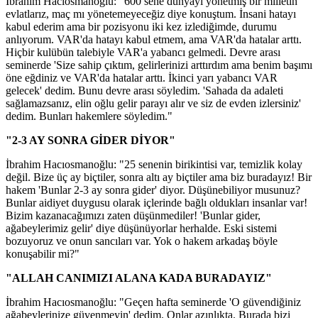
İbrahim Hacıosmanoğlu: "600 sene dünyayı yönetmiş bir milletin
evlatlarız, maç mı yönetemeyeceğiz diye konuştum. İnsani hatayı
kabul ederim ama bir pozisyonu iki kez izlediğimde, durumu
anlıyorum. VAR'da hatayı kabul etmem, ama VAR'da hatalar arttı.
Hiçbir kulübün talebiyle VAR'a yabancı gelmedi. Devre arası
seminerde 'Size sahip çıktım, gelirlerinizi arttırdım ama benim başımı
öne eğdiniz ve VAR'da hatalar arttı. İkinci yarı yabancı VAR
gelecek' dedim. Bunu devre arası söyledim. 'Sahada da adaleti
sağlamazsanız, elin oğlu gelir parayı alır ve siz de evden izlersiniz'
dedim. Bunları hakemlere söyledim."
"2-3 AY SONRA GİDER DİYOR"
İbrahim Hacıosmanoğlu: "25 senenin birikintisi var, temizlik kolay
değil. Bize üç ay biçtiler, sonra altı ay biçtiler ama biz buradayız! Bir
hakem 'Bunlar 2-3 ay sonra gider' diyor. Düşünebiliyor musunuz?
Bunlar aidiyet duygusu olarak içlerinde bağlı oldukları insanlar var!
Bizim kazanacağımızı zaten düşünmediler! 'Bunlar gider,
ağabeylerimiz gelir' diye düşünüyorlar herhalde. Eski sistemi
bozuyoruz ve onun sancıları var. Yok o hakem arkadaş böyle
konuşabilir mi?"
"ALLAH CANIMIZI ALANA KADA BURADAYIZ"
İbrahim Hacıosmanoğlu: "Geçen hafta seminerde 'O güvendiğiniz
ağabeylerinize güvenmeyin' dedim. Onlar azınlıkta. Burada bizi