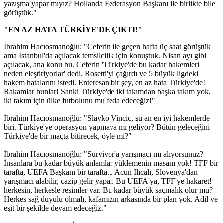
yazışma yapar mıyız? Hollanda Federasyon Başkanı ile birlikte bile
görüştük."
"EN AZ HATA TÜRKİYE'DE ÇIKTI!"
İbrahim Hacıosmanoğlu: "Ceferin ile geçen hafta üç saat görüştük
ama İstanbul'da açılacak temsilcilik için konuştuk. Nisan ayı gibi
açılacak, ana konu bu. Ceferin 'Türkiye'de bu kadar hakemleri
neden eleştiriyorlar' dedi. Rosetti'yi çağırdı ve 5 büyük ligdeki
hakem hatalarını istedi. Enteresan bir şey, en az hata Türkiye'de!
Rakamlar bunlar! Sanki Türkiye'de iki takımdan başka takım yok,
iki takım için ülke futbolunu mu feda edeceğiz!"
İbrahim Hacıosmanoğlu: "Slavko Vincic, şu an en iyi hakemlerde
biri. Türkiye'ye operasyon yapmaya mı geliyor? Bütün geleceğini
Türkiye'de bir maçta bitirecek, öyle mi?"
İbrahim Hacıosmanoğlu: "Survivor'a yarışmacı mı alıyorsunuz?
İnsanlara bu kadar büyük anlamlar yüklemenin masanı yok! TFF bir
tarafta, UEFA Başkanı bir tarafta... Acun Ilıcalı, Slovenya'dan
yarışmacı alabilir, cazip gelir yapar. Bu UEFA'ya, TFF'ye hakaret!
herkesin, herkesle resimler var. Bu kadar büyük saçmalık olur mu?
Herkes sağ duyulu olmalı, kafamızın arkasında bir plan yok. Adil ve
eşit bir şekilde devam edeceğiz."