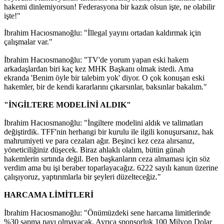
hakemi dinlemiyorsun! Federasyona bir kazık olsun işte, ne olabilir
işte!"
İbrahim Hacıosmanoğlu: "İllegal yayını ortadan kaldırmak için
çalışmalar var."
İbrahim Hacıosmanoğlu: "TV'de yorum yapan eski hakem
arkadaşlardan biri kaç kez MHK Başkanı olmak istedi. Ama
ekranda 'Benim öyle bir talebim yok' diyor. O çok konuşan eski
hakemler, bir de kendi kararlarını çıkarsınlar, baksınlar bakalım."
"İNGİLTERE MODELİNİ ALDIK"
İbrahim Hacıosmanoğlu: "İngiltere modelini aldık ve talimatları
değiştirdik. TFF'nin herhangi bir kurulu ile ilgili konuşursanız, hak
mahrumiyeti ve para cezaları ağır. Beşinci kez ceza alırsanız,
yöneticiliğiniz düşecek. Biraz ahlaklı olalım, bütün günah
hakemlerin sırtında değil. Ben başkanların ceza almaması için söz
verdim ama bu işi beraber toparlayacağız. 6222 sayılı kanun üzerine
çalışıyoruz, yaptırımlarla bir şeyleri düzelteceğiz."
HARCAMA LİMİTLERİ
İbrahim Hacıosmanoğlu: "Önümüzdeki sene harcama limitlerinde
%30 sapma payı olmayacak. Ayrıca sponsorluk 100 Milyon Dolar