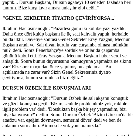
yaptık... Dursun Başkanı, Dursun ağabeyi 10 seneden fazladan beri
tanırım. Bize karşı tavır alması anlaşılır gibi değil."
"GENEL SEKRETER TİYATRO ÇEVİRİYORSA..."
İbrahim Hacıosmanoğlu: "Pazartesi günü iki kulübe yazı yazdık.
Daha önce dört kulüp başkanı ile üç saat kahvaltı yaptık, herhalde
bu da ilktir. Davetiye sonrası Genel Sekreter Eray Yazgan, Mecnun
Başkanı aradı ve 'Salı divan kurulu var, çarşamba olması mümkün
mü?' dedi. Sonra Fenerbahçe'ye sorduk ve onlar da çarşamba
gününü kabul etti. Eray Yazgan'a Mecnun Başkan haber verdi ve
anlaşıldı. Sonra bunun duyurusunu kamuoyuna yapmakta ne sıkıntı
var? Rizespor maçından önce yapılmış bu açıklama... Bu
açıklamada ne zarar var? Sizin Genel Sekreteriniz tiyatro
çeviriyorsa, bunun sorumlusu biz değiliz."
DURSUN ÖZBEK İLE KONUŞMALARI
İbrahim Hacıosmanoğlu: "Dursun Özbek ile salı akşamı konuştuk
ve güzel konuşma geçti. 'Bizim, seninle problemimiz yok, rakiple
ilgili problem var' dedi. 'Dostluktan başka bir şey yapmadım, bizi
niye katıyorsun?' dedim. Sonra Dursun Özbek 'Bizim Giresun'da bir
atasözü var, eşeğini dövmeyen, semerini döver' dedi ve ben de
anlamını sormadım. Bir mesele yok yani aramızda."