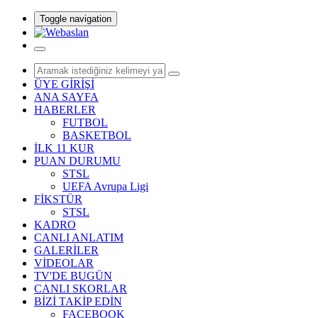
Toggle navigation
ÜYE GİRİŞİ
ANA SAYFA
HABERLER
FUTBOL
BASKETBOL
İLK 11 KUR
PUAN DURUMU
STSL
UEFA Avrupa Ligi
FİKSTÜR
STSL
KADRO
CANLI ANLATIM
GALERİLER
VİDEOLAR
TV'DE BUGÜN
CANLI SKORLAR
BİZİ TAKİP EDİN
FACEBOOK