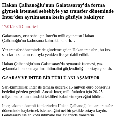
Hakan Çalhanoğlu'nun Galatasaray'da forma
giymek istemesi sebebiyle yaz transfer döneminde
Inter'den ayrılmasına kesin gözüyle bakılıyor.
17/01/2026 Cumartesi
Galatasaray, orta saha için Inter'in milli oyuncusu Hakan
Çalhanoğlu'nu kadrosuna katmakta kararlı…
Yaz transfer döneminde de gündeme gelen Hakan transferi, bu kez
sarı-kırmızılıların ısrarıyla yeniden listeye dahil edildi.
Hakan Çalhanoğlu'nun Galatasaray'da oynamak istemesi, yaz
aylarında Inter'den ayrılma ihtimalini güçlendirdiğini ortaya çıkardı.
G.SARAY VE INTER BİR TÜRLÜ ANLAŞAMIYOR
Sarı-kırmızılılar, Inter ile temasa geçerek 15 milyon euro bonservis
bedelini gözden geçirdi. Ancak Inter, milli futbolcu için 20-25
milyon euro'nun altındaki teklifleri kabul etmeyeceğini bildirdi.
Inter, takımın önemli isimlerinden Hakan Çalhanoğlu'nu ara transfer
döneminde kaybetmek istemediğini net bir şekilde ortaya koydu.
Galatasaray ise en kötü ihtimalle yaz aylarında transferin