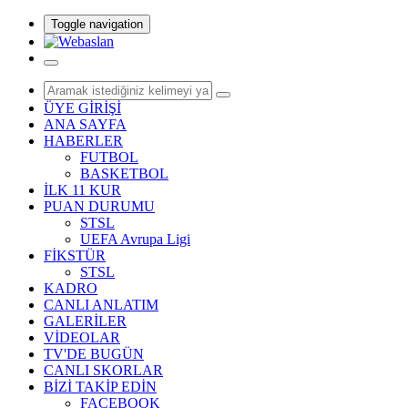
Toggle navigation
ÜYE GİRİŞİ
ANA SAYFA
HABERLER
FUTBOL
BASKETBOL
İLK 11 KUR
PUAN DURUMU
STSL
UEFA Avrupa Ligi
FİKSTÜR
STSL
KADRO
CANLI ANLATIM
GALERİLER
VİDEOLAR
TV'DE BUGÜN
CANLI SKORLAR
BİZİ TAKİP EDİN
FACEBOOK