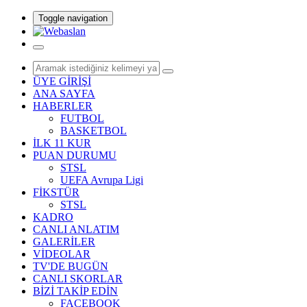
Toggle navigation
ÜYE GİRİŞİ
ANA SAYFA
HABERLER
FUTBOL
BASKETBOL
İLK 11 KUR
PUAN DURUMU
STSL
UEFA Avrupa Ligi
FİKSTÜR
STSL
KADRO
CANLI ANLATIM
GALERİLER
VİDEOLAR
TV'DE BUGÜN
CANLI SKORLAR
BİZİ TAKİP EDİN
FACEBOOK