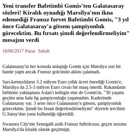
Yeni transfer Bafetimbi Gomis'ten Galatasaray
sözleri! Kiralık oynadığı Marsilya'nın ikna
edemediği Fransız forvet Bafetimbi Gomis, "3 yıl
önce Galatasaray'a gitsem şampiyonluk
görecektim. Bu fırsatı şimdi değerlendirmeliyim"
mesajını verdi
18/06/2017 Pazar
Sabah
Galatasaray'ın her konuda anlaştığı Gomis için Marsilya son bir
hamle yaptı ancak Fransız golcünün aklını çalamadı.
Sarı-kırmızılıların 3.2 milyon Euro yıllık ücret önerdiği Gomis'e,
Marsilya da 2.5-3 milyon Euro civarı bir maaş önerdi. Rakamların
birbirine yaklaşması Aslan'ı tedirgin etse de Gomis'in, "30 yaşımı
geçtim ama hala lig şampiyonluğu yaşamadım. Kaderimde
Galatasaray var. 3 sene önce Galatasaray'a gitsem, şampiyonluk
görecektim. Şimdi bu fırsatı değerlendirmeliyim" diyerek tercihini
G.Saray'dan yana kullandığı öğrenildi.
Swansea City'nin Senegalli asıllı Fransız futbolcusu, geçen sezonu
Marsilya'da kiralık olarak geçirmişti.