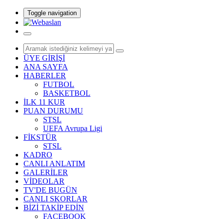
Toggle navigation
ÜYE GİRİŞİ
ANA SAYFA
HABERLER
FUTBOL
BASKETBOL
İLK 11 KUR
PUAN DURUMU
STSL
UEFA Avrupa Ligi
FİKSTÜR
STSL
KADRO
CANLI ANLATIM
GALERİLER
VİDEOLAR
TV'DE BUGÜN
CANLI SKORLAR
BİZİ TAKİP EDİN
FACEBOOK