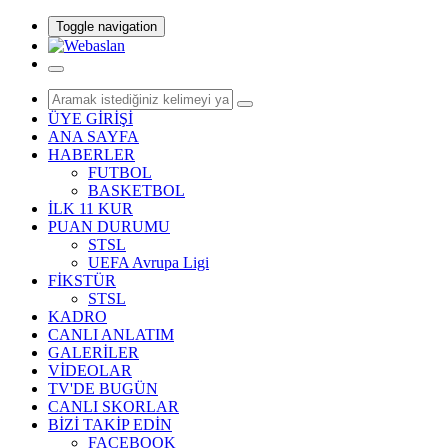
Toggle navigation
ÜYE GİRİŞİ
ANA SAYFA
HABERLER
FUTBOL
BASKETBOL
İLK 11 KUR
PUAN DURUMU
STSL
UEFA Avrupa Ligi
FİKSTÜR
STSL
KADRO
CANLI ANLATIM
GALERİLER
VİDEOLAR
TV'DE BUGÜN
CANLI SKORLAR
BİZİ TAKİP EDİN
FACEBOOK