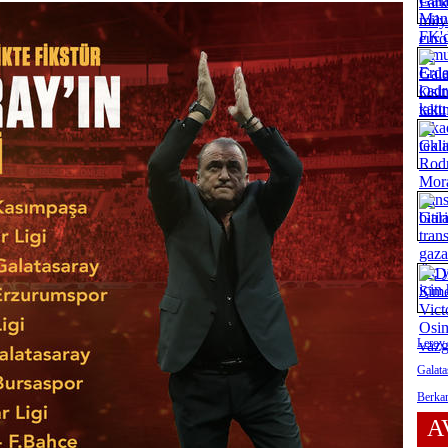
Leroy 
Galata
Berkan
A