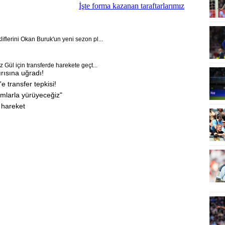
İşte forma kazanan taraftarlarımız
iflerini Okan Buruk'un yeni sezon pl...
z Gül için transferde harekete geçt...
rısına uğradı!
 transfer tepkisi!
mlarla yürüyeceğiz"
 hareket