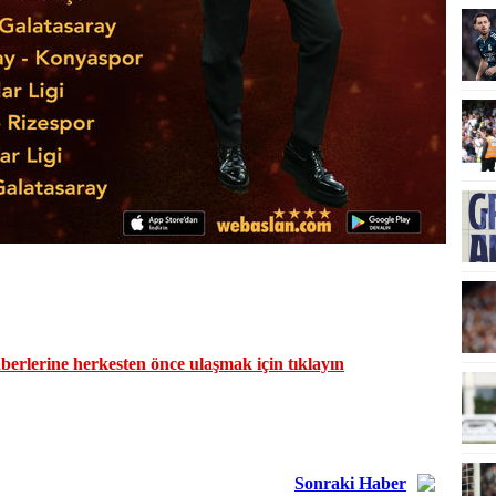
erlerine herkesten önce ulaşmak için tıklayın
Sonraki Haber