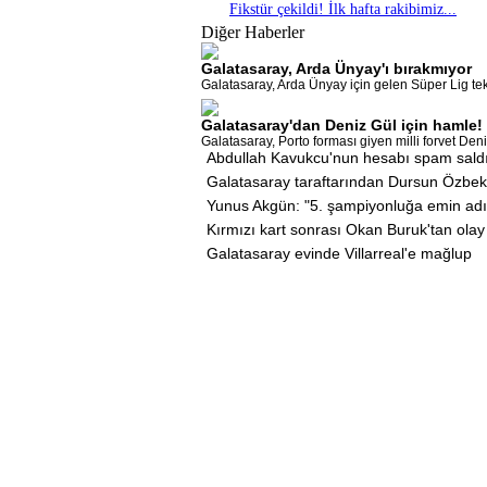
Fikstür çekildi! İlk hafta rakibimiz...
Diğer Haberler
Galatasaray, Arda Ünyay'ı bırakmıyor
Galatasaray, Arda Ünyay için gelen Süper Lig tekl
Galatasaray'dan Deniz Gül için hamle!
Galatasaray, Porto forması giyen milli forvet Deni
Abdullah Kavukcu'nun hesabı spam saldı
Galatasaray taraftarından Dursun Özbek'e
Yunus Akgün: "5. şampiyonluğa emin adı
Kırmızı kart sonrası Okan Buruk'tan olay
Galatasaray evinde Villarreal'e mağlup