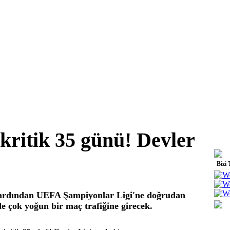
kritik 35 günü! Devler
Bizi 
n ardından UEFA Şampiyonlar Ligi'ne doğrudan
e çok yoğun bir maç trafiğine girecek.