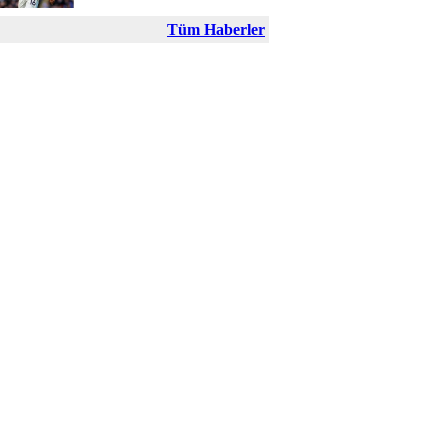
Tüm Haberler