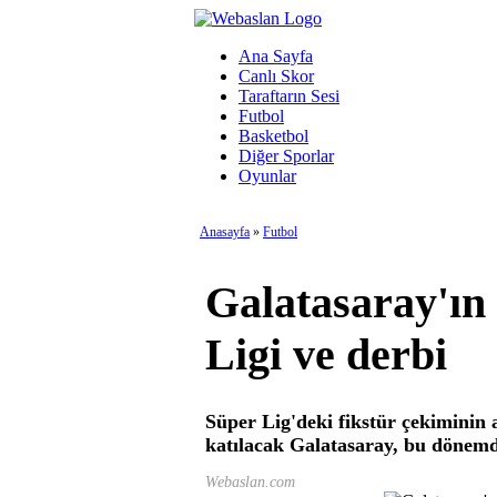
Ana Sayfa
Canlı Skor
Taraftarın Sesi
Futbol
Basketbol
Diğer Sporlar
Oyunlar
Anasayfa
»
Futbol
Galatasaray'ın 
Ligi ve derbi
Süper Lig'deki fikstür çekimini
katılacak Galatasaray, bu dönemd
Webaslan.com