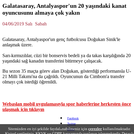
Galatasaray, Antalyaspor'un 20 yaşındaki kanat
oyuncusunu almaya çok yakın
04/06/2019 Salı
Sabah
Galatasaray, Antalyaspor'un genç futbolcusu Doğukan Sinik'le
anlaşmak üzere.
Sarı-kırmızılılar, cüzi bir bonservis bedeli ya da takas karşılığında 20
yaşındaki sağ kanadın transferini bitirmeye çalışacak.
Bu sezon 35 maçta görev alan Doğukan, gösterdiği performansla U-
21 Milli Takımı'na da çağrıldı. Oyuncunun da Cimbom'a transfer
olmayı çok istediği öğrenildi.
Webaslan mobil uygulamasıyla spor haberlerine herkesten önce
ulaşmak için tıklayın
Facebook
Twitter
Sitemizden en iyi şekilde faydalanabilmeniz için
çerezler
kullanılmaktadır.
Email
Kişisel verileriniz, KKVK ve GDPR kapsamında toplanıp işlenmektedir. Detaylı