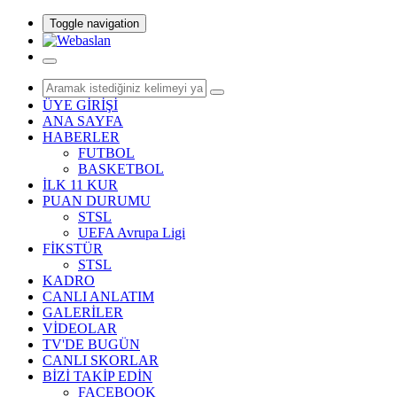
Toggle navigation
ÜYE GİRİŞİ
ANA SAYFA
HABERLER
FUTBOL
BASKETBOL
İLK 11 KUR
PUAN DURUMU
STSL
UEFA Avrupa Ligi
FİKSTÜR
STSL
KADRO
CANLI ANLATIM
GALERİLER
VİDEOLAR
TV'DE BUGÜN
CANLI SKORLAR
BİZİ TAKİP EDİN
FACEBOOK