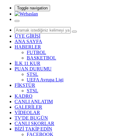
Toggle navigation
ÜYE GİRİŞİ
ANA SAYFA
HABERLER
FUTBOL
BASKETBOL
İLK 11 KUR
PUAN DURUMU
STSL
UEFA Avrupa Ligi
FİKSTÜR
STSL
KADRO
CANLI ANLATIM
GALERİLER
VİDEOLAR
TV'DE BUGÜN
CANLI SKORLAR
BİZİ TAKİP EDİN
FACEBOOK