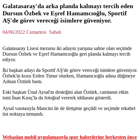
Galatasaray'da arka planda kalmayı tercih eden
Dursun Özbek ve Eşref Hamamcıoğlu, Sportif
AŞ'de görev vereceği isimlere güveniyor.
04/06/2022 Cumartesi
Sabah
Galatasaray Lisesi mezunu iki adayın yarışına sahne olan seçimde
Dursun Özbek ve Eşref Hamamcıoğlu geri planda kalmayı tercih
ediyor.
İki başkan adayı da Sportif AŞ'de görev vereceği isimlere güveniyor.
Özbek'in kozu Erden Timur olurken, Hamamcıoğlu adına düğmeye
Adnan Öztürk bastı.
Eski başkan Ünal Aysal'ın desteğini alan Öztürk, camianın etkin
ismi İnan Kıraç'la da fotoğraf vererek iddiasını gösterdi.
Aysal vasıtasıyla Mancini ile de iletişime geçildi ve seçimde rekabet
üst noktaya tırmandı.
Webaslan mobil uygulamasıyla spor haberlerine herkesten önce