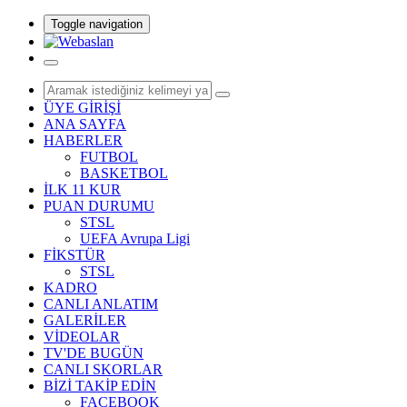
Toggle navigation
ÜYE GİRİŞİ
ANA SAYFA
HABERLER
FUTBOL
BASKETBOL
İLK 11 KUR
PUAN DURUMU
STSL
UEFA Avrupa Ligi
FİKSTÜR
STSL
KADRO
CANLI ANLATIM
GALERİLER
VİDEOLAR
TV'DE BUGÜN
CANLI SKORLAR
BİZİ TAKİP EDİN
FACEBOOK