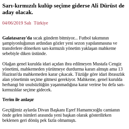
Sarı-kırmızılı kulüp seçime giderse Ali Dürüst de
aday olacak.
04/06/2019 Salı
Türkiye
Galatasaray'da
sıcak gündem bitmiyor... Futbol takımının
şampiyonluğunun ardından gözler yeni sezon yapılanmasına ve
transferlere dönerken sarı-kırmızılı yönetim yaklaşan mahkeme
sebebiyle diken üstünde.
Olağan genel kurulda idari açıdan ibra edilmeyen Mustafa Cengiz
yönetimi, mahkemeden yürütmeye durdurma kararı almıştı ama 13
Haziran'da mahkemeden karar çıkacak. Tüzüğe göre idari ibrasızlık
alan yönetimin seçime gitmesi gerekiyor. Mahkeme, genel kurulda
herhangi bir usulsüzlüğün yaşanmadığına karar verirse bu defa sarı-
kırmızılılar seçime gidecek.
Terim ile anlaşır
Geçtiğimiz aylarda Divan Başkanı Eşref Hamamcıoğlu camianın
önde gelen isimleri arasında yeni başkan olarak gösterilirken
beklenen geri dönüş pek fazla olmamıştı.