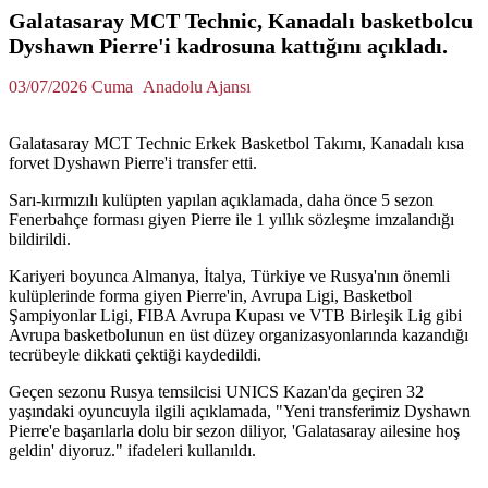
Galatasaray MCT Technic, Kanadalı basketbolcu
Dyshawn Pierre'i kadrosuna kattığını açıkladı.
03/07/2026 Cuma
Anadolu Ajansı
Galatasaray MCT Technic Erkek Basketbol Takımı, Kanadalı kısa
forvet Dyshawn Pierre'i transfer etti.
Sarı-kırmızılı kulüpten yapılan açıklamada, daha önce 5 sezon
Fenerbahçe forması giyen Pierre ile 1 yıllık sözleşme imzalandığı
bildirildi.
Kariyeri boyunca Almanya, İtalya, Türkiye ve Rusya'nın önemli
kulüplerinde forma giyen Pierre'in, Avrupa Ligi, Basketbol
Şampiyonlar Ligi, FIBA Avrupa Kupası ve VTB Birleşik Lig gibi
Avrupa basketbolunun en üst düzey organizasyonlarında kazandığı
tecrübeyle dikkati çektiği kaydedildi.
Geçen sezonu Rusya temsilcisi UNICS Kazan'da geçiren 32
yaşındaki oyuncuyla ilgili açıklamada, "Yeni transferimiz Dyshawn
Pierre'e başarılarla dolu bir sezon diliyor, 'Galatasaray ailesine hoş
geldin' diyoruz." ifadeleri kullanıldı.