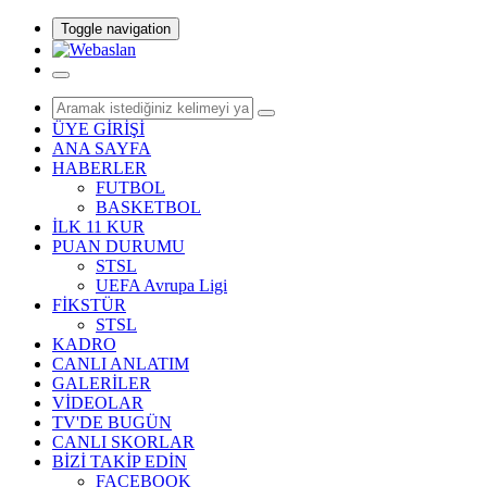
Toggle navigation
ÜYE GİRİŞİ
ANA SAYFA
HABERLER
FUTBOL
BASKETBOL
İLK 11 KUR
PUAN DURUMU
STSL
UEFA Avrupa Ligi
FİKSTÜR
STSL
KADRO
CANLI ANLATIM
GALERİLER
VİDEOLAR
TV'DE BUGÜN
CANLI SKORLAR
BİZİ TAKİP EDİN
FACEBOOK