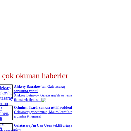
 çok okunan haberler
Aleksey Batrakov'tan Galatasaray
sorusuna yanıt!
Aleksey Batrakov, Galatasaray'da oynama
ihtimaliyle ilgili s...
Osimhen, Icardi sonrası teklifi reddetti
Galatasaray yönetiminin, Mauro Icardi'nin
ardından 9 numaral...
Galatasaray'ın Can Uzun teklifi ortaya
çıktı