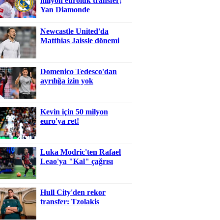
milyon euroluk transfer;
Yan Diamonde
Newcastle United'da
Matthias Jaissle dönemi
Domenico Tedesco'dan
ayrılığa izin yok
Kevin için 50 milyon
euro'ya ret!
Luka Modric'ten Rafael
Leao'ya "Kal" çağrısı
Hull City'den rekor
transfer: Tzolakis