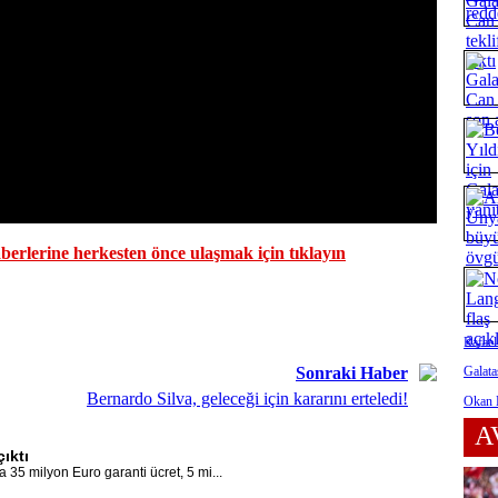
erlerine herkesten önce ulaşmak için tıklayın
Rafael
Galata
Sonraki Haber
Bernardo Silva, geleceği için kararını erteledi!
Okan B
A
ıktı
a 35 milyon Euro garanti ücret, 5 mi...