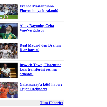
Franco Mastantuono
Fiorentina'ya kiralandı!
Altay Bayındır, Celta
Vigo'ya gidiyor
Real Madrid'den Brahim
Diaz kararı!
Ipswich Town, Florentino
Luis transferini resmen
açıkladı!
Galatasaray'a kötü haber:
Tijjani Reijnders
Tüm Haberler