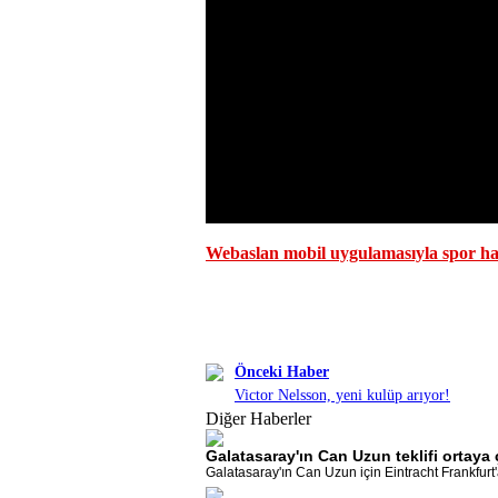
Webaslan mobil uygulamasıyla spor hab
Önceki Haber
Victor Nelsson, yeni kulüp arıyor!
Diğer Haberler
Galatasaray'ın Can Uzun teklifi ortaya ç
Galatasaray'ın Can Uzun için Eintracht Frankfurt'