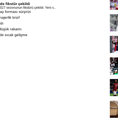
e fikstür çekildi
27 sezonunun fikstürü çekildi. Yeni s...
y forması sürprizi
jerlik krizi!
ldı
n düşük rakamı
de sıcak gelişme