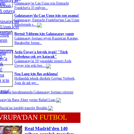
Galatasaray'ın Can Uzun için Eintracht
Frankfurt'a 35 milyon...
Galatasaray'da Can Uzun için son aşama!
Galatasaray, Eintracht Frankfurt'tan Can Uzun
transferinde s...
Bertuğ Yıldırım için Galatasaray yanıtı
Galatasaray forması giyen Kazımcan Karataş,
Başakşehir forma...
Arda Ünyay'a büyük övgü! "Türk
futboluna çok şey katacak"
Galatasaray'ın 19 yaşındaki stoperi Arda
Ünyay için eski hoc...
Noa Lang için flaş açıklama!
Hollandalı teknik direktör Gertjan Verbeek,
Ajax ile adı geç...
 Leao'ya havalimanında Galatasaray forması sürprizi
saray'da Barış Alper yerine Rafael Leao
uruk'un istediği transfer Beraldo
VRUPA'DAN
FUTBOL
Real Madrid'den 140