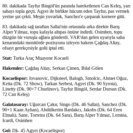
80. dakikada Tayfur Bingöl'ün pasında hareketlenen Can Keleş, yarı
sahayı topla geçti. Agyei ile birlikte hücum eden Tayfur, pas vermek
yerine şut çekti. Meşin yuvarlak, Sanchez'e çarparak kornere gitti.
83. dakikada sağ taraftan Sallai'nin ortasında arka direkte Barış
Alper Yılmaz, topu kafayla altıpas önüne indirdi. Osimhen, topu
düzgün bir vuruşla ağlara gönderdi. VAR'dan gelen uyarıyla saha
kenarındaki monitörde pozisyonu izleyen hakem Çağdaş Altay,
ofsayt gerekçesiyle golü iptal etti.
Stat:
Turka Araç Muayene Kocaeli
Hakemler:
Çağdaş Altay, Serkan Çimen, Bilal Gölen
Kocaelispor:
Jovanovic, Dijksteel, Balogh, Smolcic, Ahmet Oğuz,
Keita (Dk. 72 Show), Tarkan Serbest, Agyei (Dk. 90 Syrota),
Linetty (Dk. 90+7 Churlinov), Tayfur Bingöl, Serdar Dursun (Dk.
72 Can Keleş)
Galatasaray:
Uğurcan Çakır, Singo (Dk. 46 Sallai), Sanchez (Dk.
90+1 Kaan Ayhan), Abdülkerim Bardakcı, Jakobs (Dk. 64 Eren
Elmalı), Sane, Torreira (Dk. 64 Sara), Barış Alper Yılmaz, Lemina,
Icardi, Osimhen
Gol:
Dk. 45 Agyei (Kocaelispor)