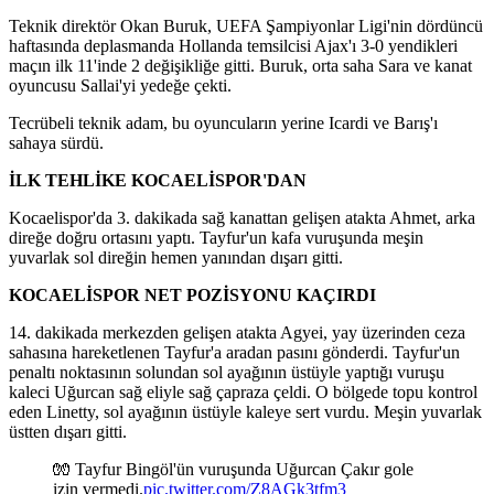
Teknik direktör Okan Buruk, UEFA Şampiyonlar Ligi'nin dördüncü
haftasında deplasmanda Hollanda temsilcisi Ajax'ı 3-0 yendikleri
maçın ilk 11'inde 2 değişikliğe gitti. Buruk, orta saha Sara ve kanat
oyuncusu Sallai'yi yedeğe çekti.
Tecrübeli teknik adam, bu oyuncuların yerine Icardi ve Barış'ı
sahaya sürdü.
İLK TEHLİKE KOCAELİSPOR'DAN
Kocaelispor'da 3. dakikada sağ kanattan gelişen atakta Ahmet, arka
direğe doğru ortasını yaptı. Tayfur'un kafa vuruşunda meşin
yuvarlak sol direğin hemen yanından dışarı gitti.
KOCAELİSPOR NET POZİSYONU KAÇIRDI
14. dakikada merkezden gelişen atakta Agyei, yay üzerinden ceza
sahasına hareketlenen Tayfur'a aradan pasını gönderdi. Tayfur'un
penaltı noktasının solundan sol ayağının üstüyle yaptığı vuruşu
kaleci Uğurcan sağ eliyle sağ çapraza çeldi. O bölgede topu kontrol
eden Linetty, sol ayağının üstüyle kaleye sert vurdu. Meşin yuvarlak
üstten dışarı gitti.
🧤 Tayfur Bingöl'ün vuruşunda Uğurcan Çakır gole
izin vermedi.
pic.twitter.com/Z8AGk3tfm3