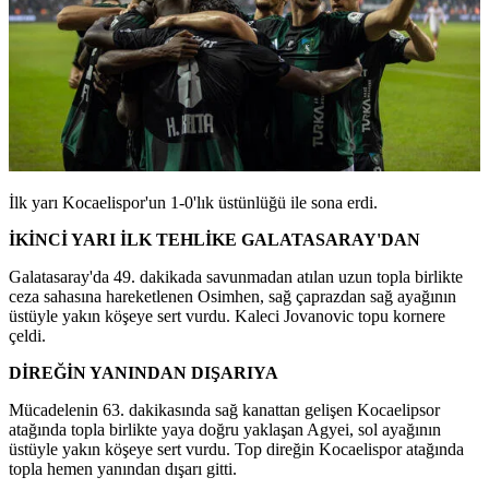
İlk yarı Kocaelispor'un 1-0'lık üstünlüğü ile sona erdi.
İKİNCİ YARI İLK TEHLİKE GALATASARAY'DAN
Galatasaray'da 49. dakikada savunmadan atılan uzun topla birlikte
ceza sahasına hareketlenen Osimhen, sağ çaprazdan sağ ayağının
üstüyle yakın köşeye sert vurdu. Kaleci Jovanovic topu kornere
çeldi.
DİREĞİN YANINDAN DIŞARIYA
Mücadelenin 63. dakikasında sağ kanattan gelişen Kocaelipsor
atağında topla birlikte yaya doğru yaklaşan Agyei, sol ayağının
üstüyle yakın köşeye sert vurdu. Top direğin Kocaelispor atağında
topla hemen yanından dışarı gitti.