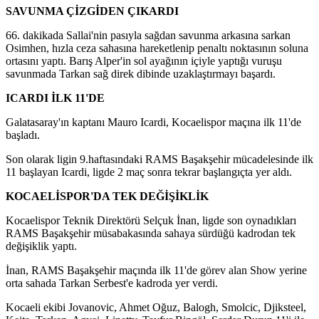
SAVUNMA ÇİZGİDEN ÇIKARDI
66. dakikada Sallai'nin pasıyla sağdan savunma arkasına sarkan
Osimhen, hızla ceza sahasına hareketlenip penaltı noktasının soluna
ortasını yaptı. Barış Alper'in sol ayağının içiyle yaptığı vuruşu
savunmada Tarkan sağ direk dibinde uzaklaştırmayı başardı.
ICARDI İLK 11'DE
Galatasaray'ın kaptanı Mauro Icardi, Kocaelispor maçına ilk 11'de
başladı.
Son olarak ligin 9.haftasındaki RAMS Başakşehir mücadelesinde ilk
11 başlayan Icardi, ligde 2 maç sonra tekrar başlangıçta yer aldı.
KOCAELİSPOR'DA TEK DEĞİŞİKLİK
Kocaelispor Teknik Direktörü Selçuk İnan, ligde son oynadıkları
RAMS Başakşehir müsabakasında sahaya sürdüğü kadrodan tek
değişiklik yaptı.
İnan, RAMS Başakşehir maçında ilk 11'de görev alan Show yerine
orta sahada Tarkan Serbest'e kadroda yer verdi.
Kocaeli ekibi Jovanovic, Ahmet Oğuz, Balogh, Smolcic, Djiksteel,