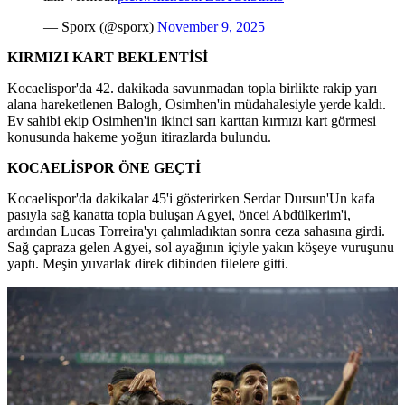
— Sporx (@sporx)
November 9, 2025
KIRMIZI KART BEKLENTİSİ
Kocaelispor'da 42. dakikada savunmadan topla birlikte rakip yarı
alana hareketlenen Balogh, Osimhen'in müdahalesiyle yerde kaldı.
Ev sahibi ekip Osimhen'in ikinci sarı karttan kırmızı kart görmesi
konusunda hakeme yoğun itirazlarda bulundu.
KOCAELİSPOR ÖNE GEÇTİ
Kocaelispor'da dakikalar 45'i gösterirken Serdar Dursun'Un kafa
pasıyla sağ kanatta topla buluşan Agyei, öncei Abdülkerim'i,
ardından Lucas Torreira'yı çalımladıktan sonra ceza sahasına girdi.
Sağ çapraza gelen Agyei, sol ayağının içiyle yakın köşeye vuruşunu
yaptı. Meşin yuvarlak direk dibinden filelere gitti.