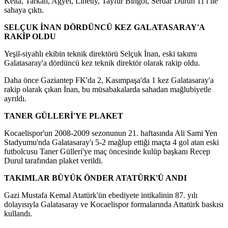
Keita, Tarkan, Agyei, Linetty, Tayfur Bingöl, Serdar Durun 11'i ile
sahaya çıktı.
SELÇUK İNAN DÖRDÜNCÜ KEZ GALATASARAY'A
RAKİP OLDU
Yeşil-siyahlı ekibin teknik direktörü Selçuk İnan, eski takımı
Galatasaray'a dördüncü kez teknik direktör olarak rakip oldu.
Daha önce Gaziantep FK'da 2, Kasımpaşa'da 1 kez Galatasaray'a
rakip olarak çıkan İnan, bu müsabakalarda sahadan mağlubiyetle
ayrıldı.
TANER GÜLLERİ'YE PLAKET
Kocaelispor'un 2008-2009 sezonunun 21. haftasında Ali Sami Yen
Stadyumu'nda Galatasaray'ı 5-2 mağlup ettiği maçta 4 gol atan eski
futbolcusu Taner Gülleri'ye maç öncesinde kulüp başkanı Recep
Durul tarafından plaket verildi.
TAKIMLAR BÜYÜK ÖNDER ATATÜRK'Ü ANDI
Gazi Mustafa Kemal Atatürk'ün ebediyete intikalinin 87. yılı
dolayısıyla Galatasaray ve Kocaelispor formalarında Attatürk baskısı
kullandı.