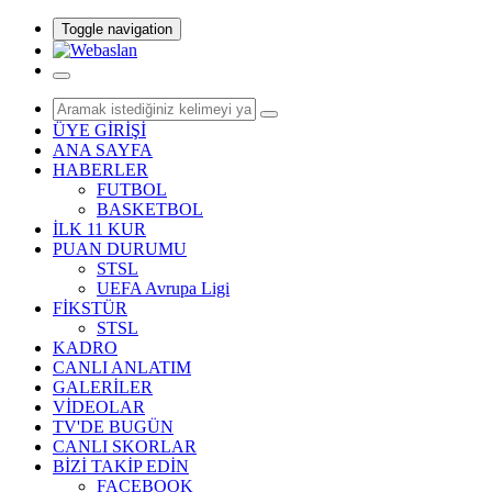
Toggle navigation
ÜYE GİRİŞİ
ANA SAYFA
HABERLER
FUTBOL
BASKETBOL
İLK 11 KUR
PUAN DURUMU
STSL
UEFA Avrupa Ligi
FİKSTÜR
STSL
KADRO
CANLI ANLATIM
GALERİLER
VİDEOLAR
TV'DE BUGÜN
CANLI SKORLAR
BİZİ TAKİP EDİN
FACEBOOK