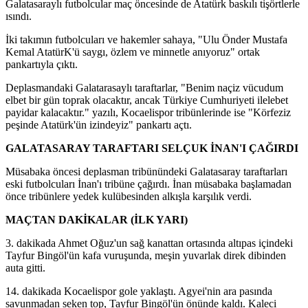
Galatasaraylı futbolcular maç öncesinde de Atatürk baskılı tişörtlerle
ısındı.
İki takımın futbolcuları ve hakemler sahaya, "Ulu Önder Mustafa
Kemal AtatürK'ü saygı, özlem ve minnetle anıyoruz" ortak
pankartıyla çıktı.
Deplasmandaki Galatarasaylı taraftarlar, "Benim naçiz vücudum
elbet bir gün toprak olacaktır, ancak Türkiye Cumhuriyeti ilelebet
payidar kalacaktır." yazılı, Kocaelispor tribünlerinde ise "Körfeziz
peşinde Atatürk'ün izindeyiz" pankartı açtı.
GALATASARAY TARAFTARI SELÇUK İNAN'I ÇAĞIRDI
Müsabaka öncesi deplasman tribünündeki Galatasaray taraftarları
eski futbolcuları İnan'ı tribüne çağırdı. İnan müsabaka başlamadan
önce tribünlere yedek kulübesinden alkışla karşılık verdi.
MAÇTAN DAKİKALAR (İLK YARI)
3. dakikada Ahmet Oğuz'un sağ kanattan ortasında altıpas içindeki
Tayfur Bingöl'ün kafa vuruşunda, meşin yuvarlak direk dibinden
auta gitti.
14. dakikada Kocaelispor gole yaklaştı. Agyei'nin ara pasında
savunmadan seken top, Tayfur Bingöl'ün önünde kaldı. Kaleci