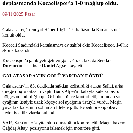
deplasmanda Kocaelispor'a 1-0 mağlup oldu.
09/11/2025 Pazar
Galatasaray, Trendyol Süper Lig'in 12. haftasında Kocaelispor'a
konuk oldu.
Kocaeli Stadı'ndaki karşılaşmayı ev sahibi ekip Kocaelispor, 1-0'lık
skorla kazandı.
Kocaelispor'a galibiyeti getiren golü, 45. dakikada
Serdar
Dursun
'un asistinde
Daniel Agyei
kaydetti.
GALATASARAY'IN GOLÜ VAR'DAN DÖNDÜ
Galatasaray'ın 83. dakikada sağdan geliştirdiği atakta Sallai, arka
direğe doğru ortasını yaptı. Barış Alper'in kafayla kale sahası ön
bölgesine indirdiği topu Osimhen önce kontrol etti, ardından sol
ayağının üstüyle uzak köşeye sol ayağının üstüyle vurdu. Meşin
yuvarlak kalecinin solundan filelere gitti. Ev sahibi ekip ofsayt
nedeniyle itirazlarda bulundu.
VAR, Sara'nın ofsaytta olup olmadığını kontrol etti. Maçın hakemi,
Çağdaş Altay, pozisyonu izlemek için monitöre gitti.