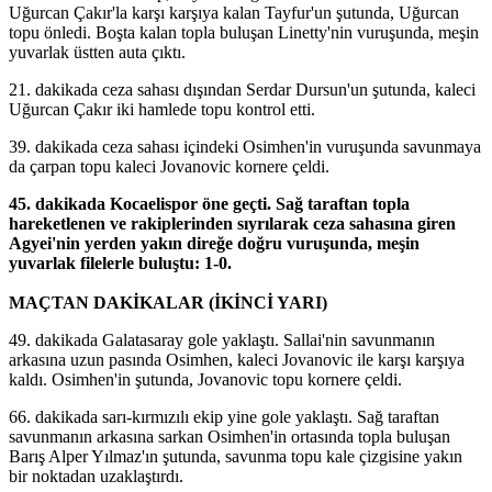
Uğurcan Çakır'la karşı karşıya kalan Tayfur'un şutunda, Uğurcan
topu önledi. Boşta kalan topla buluşan Linetty'nin vuruşunda, meşin
yuvarlak üstten auta çıktı.
21. dakikada ceza sahası dışından Serdar Dursun'un şutunda, kaleci
Uğurcan Çakır iki hamlede topu kontrol etti.
39. dakikada ceza sahası içindeki Osimhen'in vuruşunda savunmaya
da çarpan topu kaleci Jovanovic kornere çeldi.
45. dakikada Kocaelispor öne geçti. Sağ taraftan topla
hareketlenen ve rakiplerinden sıyrılarak ceza sahasına giren
Agyei'nin yerden yakın direğe doğru vuruşunda, meşin
yuvarlak filelerle buluştu: 1-0.
MAÇTAN DAKİKALAR (İKİNCİ YARI)
49. dakikada Galatasaray gole yaklaştı. Sallai'nin savunmanın
arkasına uzun pasında Osimhen, kaleci Jovanovic ile karşı karşıya
kaldı. Osimhen'in şutunda, Jovanovic topu kornere çeldi.
66. dakikada sarı-kırmızılı ekip yine gole yaklaştı. Sağ taraftan
savunmanın arkasına sarkan Osimhen'in ortasında topla buluşan
Barış Alper Yılmaz'ın şutunda, savunma topu kale çizgisine yakın
bir noktadan uzaklaştırdı.