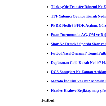
Türkiye'de Transfer Dönemi Ne Z
TFF Yabancı Oyuncu Kuralı Nedir
PFDK Nedir? PFDK Açılımı, Görev
Puan Durumunda AG, OM ve Diğer
Skor Ne Demek? Sporda Skor ve 
Futbol Nasıl Oynanır? Temel Futb
Deplasman Golü Kuralı Nedir? Ha
DGS Sonuçları Ne Zaman Açıkla
Mazota İndirim Var mı? Motorin 
Hradec Kralove Beşiktaş maçı şifres
Futbol