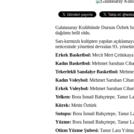
Galatasaray Kulübünde Dursun Özbek baş
dağılımı belli oldu.
Sarı-kırmızılı kulüpten yapılan açıklamaya
neticesinde yönetimi devralan 93. yöneti
Erkek Basketbol:
Mecit Mert Çetinkaya
Kadın Basketbol:
Mehmet Saruhan Ciba
Tekerlekli Sandalye Basketbol:
Mehmet 
Kadın Voleybol:
Mehmet Saruhan Cibara
Erkek Voleybol:
Mehmet Saruhan Cibara
Yelken:
Bora İsmail Bahçetepe, Tanur L
Kürek:
Metin Öztürk
Sutopu:
Bora İsmail Bahçetepe, Tanur L
Yüzme:
Bora İsmail Bahçetepe, Tanur L
Otizm Yüzme Şubesi:
Tanur Lara Yılma