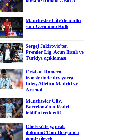
tamam: Ronald Araujo
Manchester City'de mutlu
son: Geronimo Rulli
Sergej Jakirovic'ten
Premier Lig, Acun Ilıcalı ve
Türkiye açıklaması!
Cristian Romero
transferinde dev yarış:
Inter, Atletico Madrid ve
Arsenal
Manchester City,
Barcelona'nın Rodri
teklifini reddetti!
Chelsea'de yaprak
dökümü! Tam 16 oyuncu
gönderilecek