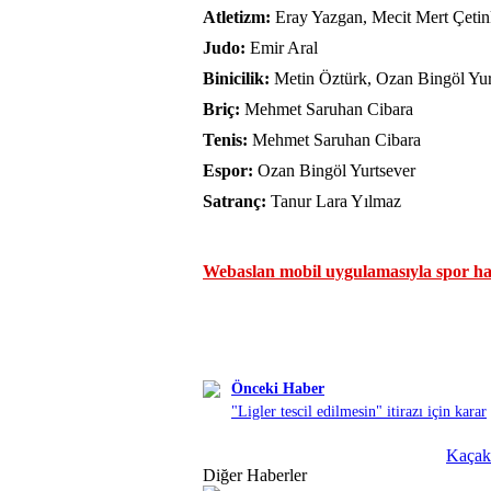
Atletizm:
Eray Yazgan, Mecit Mert Çeti
Judo:
Emir Aral
Binicilik:
Metin Öztürk, Ozan Bingöl Yur
Briç:
Mehmet Saruhan Cibara
Tenis:
Mehmet Saruhan Cibara
Espor:
Ozan Bingöl Yurtsever
Satranç:
Tanur Lara Yılmaz
Webaslan mobil uygulamasıyla spor hab
Önceki Haber
"Ligler tescil edilmesin" itirazı için karar
Kaçak 
Diğer Haberler