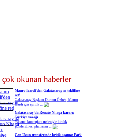
 çok okunan haberler
Mauro Icardi'den Galatasaray'ın teklifine
ret!
Galatasaray Başkanı Dursun Özbek, Mauro
Icardi için ayrılık ...
Galatasaray'da Renato Nhaga kararı:
Türkiye yasağı
Yabancı kontenjanı nedeniyle kiralık
gönderilmesi planlanan ...
Can Uzun transferinde kritik aşama: Fark