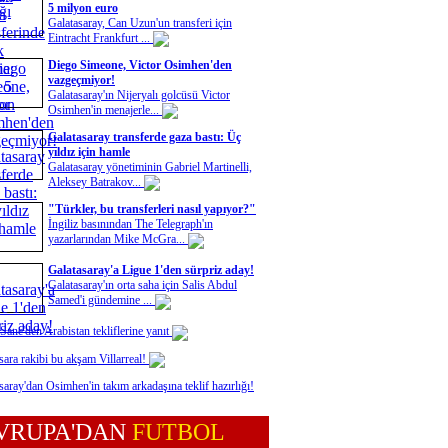
5 milyon euro
Galatasaray, Can Uzun'un transferi için
Eintracht Frankfurt ...
Diego Simeone, Victor Osimhen'den
vazgeçmiyor!
Galatasaray'ın Nijeryalı golcüsü Victor
Osimhen'in menajerle...
Galatasaray transferde gaza bastı: Üç
yıldız için hamle
Galatasaray yönetiminin Gabriel Martinelli,
Aleksey Batrakov...
"Türkler, bu transferleri nasıl yapıyor?"
İngiliz basınından The Telegraph'ın
yazarlarından Mike McGra...
Galatasaray'a Ligue 1'den sürpriz aday!
Galatasaray'ın orta saha için Salis Abdul
Samed'i gündemine ...
Sane'den Arabistan tekliflerine yanıt
sara rakibi bu akşam Villarreal!
saray'dan Osimhen'in takım arkadaşına teklif hazırlığı!
VRUPA'DAN
FUTBOL