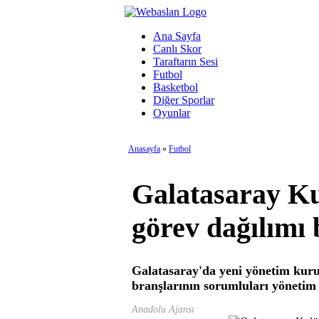
Ana Sayfa
Canlı Skor
Taraftarın Sesi
Futbol
Basketbol
Diğer Sporlar
Oyunlar
Anasayfa
»
Futbol
Galatasaray Ku
görev dağılımı 
Galatasaray'da yeni yönetim kuru
branşlarının sorumluları yönetim 
Anadolu Ajansı