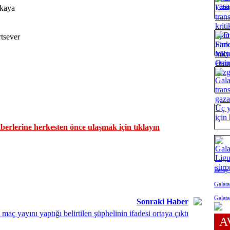
nkaya
tsever
erlerine herkesten önce ulaşmak için tıklayın
Leroy 
Galata
Galata
Sonraki Haber
maç yayını yaptığı belirtilen şüphelinin ifadesi ortaya çıktı
A