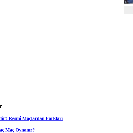
r
dir? Resmî Maçlardan Farkları
Kaç Maç Oynanır?