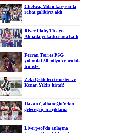
Chelsea, Milan karşısında
rahat galibiyet aldı
River Plate, Thiago
Almada'yı kadrosuna kattı
Ferran Torres PSG
yolunda! 50 milyon euroluk
transfer
Zeki Çelik'ten transfer ve
Kenan Yıldız itirafı!
Hakan Çalhanoğlu'ndan
geleceği için açıklama
Liverpool'da anlaşma