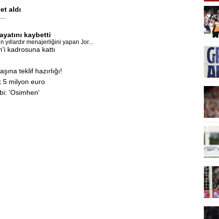
et aldı
...
ayatını kaybetti
 yıllardır menajerliğini yapan Jor...
i kadrosuna kattı
ına teklif hazırlığı!
k 5 milyon euro
bi: 'Osimhen'