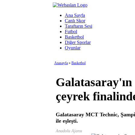
Ana Sayfa
Canlı Skor
Taraftarın Sesi
Futbol
Basketbol
Diğer Sporlar
Oyunlar
Anasayfa
»
Basketbol
Galatasaray'ın
çeyrek finalind
Galatasaray MCT Technic, Şampiy
ile eşleşti.
Anadolu Ajansı