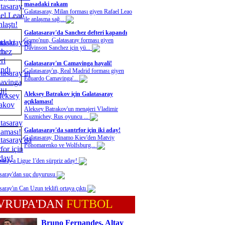
masadaki rakam
Galatasaray, Milan forması giyen Rafael Leao
ile anlaşma sağ...
Galatasaray'da Sanchez defteri kapandı
Como'nun, Galatasaray forması giyen
Davinson Sanchez için yü...
Galatasaray'ın Camavinga hayali!
Galatasaray'ın, Real Madrid forması giyen
Eduardo Camavinga'...
Aleksey Batrakov için Galatasaray
açıklaması!
Aleksey Batrakov'un menajeri Vladimir
Kuzmichev, Rus oyuncu ...
Galatasaray'da santrfor için iki aday!
Galatasaray, Dinamo Kiev'den Matviy
Ponomarenko ve Wolfsburg...
saray'a Ligue 1'den sürpriz aday!
saray'dan suç duyurusu
saray'ın Can Uzun teklifi ortaya çıktı
VRUPA'DAN
FUTBOL
Bruno Fernandes, Altay