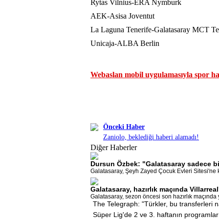
Rytas Vilnius-ERA Nymburk
AEK-Asisa Joventut
La Laguna Tenerife-Galatasaray MCT Te
Unicaja-ALBA Berlin
Webaslan mobil uygulamasıyla spor hab
Önceki Haber
Zaniolo, beklediği haberi alamadı!
Diğer Haberler
Dursun Özbek: "Galatasaray sadece bi
Galatasaray, Şeyh Zayed Çocuk Evleri Sitesi'ne ka
Galatasaray, hazırlık maçında Villarrea
Galatasaray, sezon öncesi son hazırlık maçında ya
The Telegraph: "Türkler, bu transferleri n
Süper Lig'de 2 ve 3. haftanın programlar