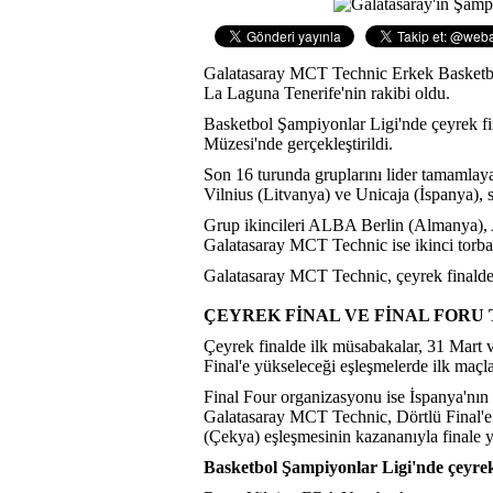
Galatasaray MCT Technic Erkek Basketbol
La Laguna Tenerife'nin rakibi oldu.
Basketbol Şampiyonlar Ligi'nde çeyrek fi
Müzesi'nde gerçekleştirildi.
Son 16 turunda gruplarını lider tamamla
Vilnius (Litvanya) ve Unicaja (İspanya), s
Grup ikincileri ALBA Berlin (Almanya),
Galatasaray MCT Technic ise ikinci torbad
Galatasaray MCT Technic, çeyrek finalde 
ÇEYREK FİNAL VE FİNAL FORU
Çeyrek finalde ilk müsabakalar, 31 Mart v
Final'e yükseleceği eşleşmelerde ilk maçla
Final Four organizasyonu ise İspanya'nın 
Galatasaray MCT Technic, Dörtlü Final'
(Çekya) eşleşmesinin kazananıyla finale
Basketbol Şampiyonlar Ligi'nde çeyrek 