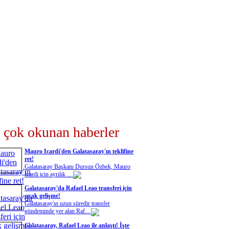
 çok okunan haberler
Mauro Icardi'den Galatasaray'ın teklifine
ret!
Galatasaray Başkanı Dursun Özbek, Mauro
Icardi için ayrılık ...
Galatasaray'da Rafael Leao transferi için
sıcak gelişme!
Galatasaray'ın uzun süredir transfer
gündeminde yer alan Raf...
Galatasaray, Rafael Leao ile anlaştı! İşte