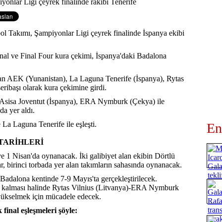
 Takımı, Şampiyonlar Ligi çeyrek finalinde İspanya ekibi
nal ve Final Four kura çekimi, İspanya'daki Badalona
yan AEK (Yunanistan), La Laguna Tenerife (İspanya), Rytas
eribaşı olarak kura çekimine girdi.
 Asisa Joventut (İspanya), ERA Nymburk (Çekya) ile
a yer aldı.
La Laguna Tenerife ile eşleşti.
En
 TARİHLERİ
e 1 Nisan'da oynanacak. İki galibiyet alan ekibin Dörtlü
r, birinci torbada yer alan takımların sahasında oynanacak.
Badalona kentinde 7-9 Mayıs'ta gerçekleştirilecek.
e kalması halinde Rytas Vilnius (Litvanya)-ERA Nymburk
 yükselmek için mücadele edecek.
final eşleşmeleri şöyle: