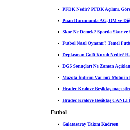
PFDK Nedir? PFDK Açılımı, Görev
Puan Durumunda AG, OM ve Diğer
Skor Ne Demek? Sporda Skor ve 
Futbol Nasıl Oynanır? Temel Futb
Deplasman Golü Kuralı Nedir? Ha
DGS Sonuçları Ne Zaman Açıkla
Mazota İndirim Var mı? Motorin 
Hradec Kralove Beşiktaş maçı şifres
Hradec Kralove Beşiktaş CANLI
Futbol
Galatasaray Takım Kadrosu