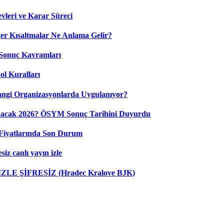
leri ve Karar Süreci
 Kısaltmalar Ne Anlama Gelir?
Sonuç Kavramları
ol Kuralları
ngi Organizasyonlarda Uygulanıyor?
nacak 2026? ÖSYM Sonuç Tarihini Duyurdu
Fiyatlarında Son Durum
iz canlı yayın izle
 İZLE ŞİFRESİZ (Hradec Kralove BJK)