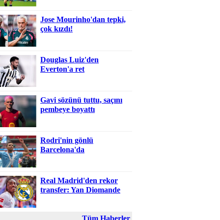
Jose Mourinho'dan tepki,
çok kızdı!
Douglas Luiz'den
Everton'a ret
Gavi sözünü tuttu, saçını
pembeye boyattı
Rodri'nin gönlü
Barcelona'da
Real Madrid'den rekor
transfer: Yan Diomande
Tüm Haberler