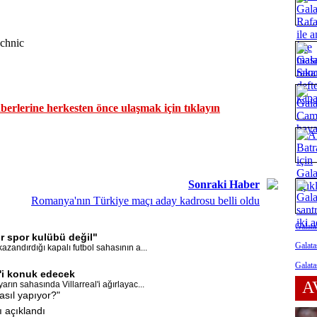
chnic
erlerine herkesten önce ulaşmak için tıklayın
Sonraki Haber
Romanya'nın Türkiye maçı aday kadrosu belli oldu
Galata
r spor kulübü değil"
Galata
zandırdığı kapalı futbol sahasının a...
Galata
l'i konuk edecek
A
rın sahasında Villarreal'i ağırlayac...
asıl yapıyor?"
ı açıklandı