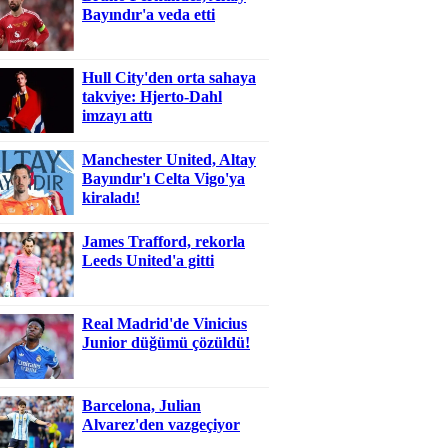
Bayındır'a veda etti
Hull City'den orta sahaya
takviye: Hjerto-Dahl
imzayı attı
Manchester United, Altay
Bayındır'ı Celta Vigo'ya
kiraladı!
James Trafford, rekorla
Leeds United'a gitti
Real Madrid'de Vinicius
Junior düğümü çözüldü!
Barcelona, Julian
Alvarez'den vazgeçiyor