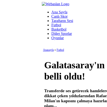
Ana Sayfa
Canlı Skor
Taraftarın Sesi
Futbol
Basketbol
Diğer Sporlar
Oyunlar
Anasayfa
»
Futbol
Galatasaray'ın 
belli oldu!
Transferde ses getirecek hamlele
dikkat çeken yıldızlarından Rafael
Milan'ın kapısını çalmaya hazırland
planı...