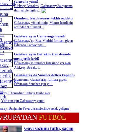
sorusuna yanıt!
Aleksey Batrakov, Galatasaray'da oynama
ihtimaliyle ilgili s...
Osimhen, Icardi sonrası teklifi reddetti
Galatasaray yönetiminin, Mauro Icardi'nin
ardından 9 numaral...
Galatasaray'ın Camavinga hayali!
Galatasaray'ın, Real Madrid forması giyen
Eduardo Camavinga'...
Galatasaray'ın Batrakov transferinde
menajerlik krizi!
Galatasaray'ın transfer listesinde yer alan
Aleksey Batrakov...
Galatasaray'da Sanchez defteri kapandı
Como'nun, Galatasaray forması giyen
Davinson Sanchez için yü...
saray, Chemsdine Talbi'yi takibe aldı
 Yıldırım için Galatasaray yanıtı
saray, Benjamin Pavard transferinde sıcak gelişme
VRUPA'DAN
FUTBOL
Gavi sözünü tuttu, saçını