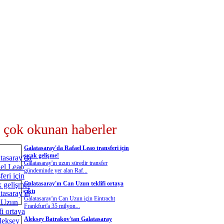
 çok okunan haberler
Galatasaray'da Rafael Leao transferi için
sıcak gelişme!
Galatasaray'ın uzun süredir transfer
gündeminde yer alan Raf...
Galatasaray'ın Can Uzun teklifi ortaya
çıktı
Galatasaray'ın Can Uzun için Eintracht
Frankfurt'a 35 milyon...
Aleksey Batrakov'tan Galatasaray