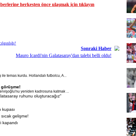
erlerine herkesten önce ulaşmak için tıklayın
ılgınlığı!
Sonraki Haber
Mauro Icardi'nin Galatasaray'dan talebi belli oldu!
e temas kurdu. Hollandalı futbolcu, A...
n görüşme!
ervişoğlu'nu yeniden kadrosuna katmak ...
latasaray ruhunu oluşturacağız"
m kupası
 sıcak gelişme!
i kapandı