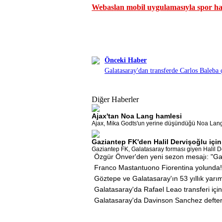
Webaslan mobil uygulamasıyla spor hab
Önceki Haber
Galatasaray'dan transferde Carlos Baleba ç
Diğer Haberler
Ajax'tan Noa Lang hamlesi
Ajax, Mika Godts'un yerine düşündüğü Noa Lang il
Gaziantep FK'den Halil Dervişoğlu içi
Gaziantep FK, Galatasaray forması giyen Halil D
Özgür Önver'den yeni sezon mesajı: "Ga
Franco Mastantuono Fiorentina yolunda!
Göztepe ve Galatasaray'ın 53 yıllık yarı
Galatasaray'da Rafael Leao transferi için
Galatasaray'da Davinson Sanchez defter