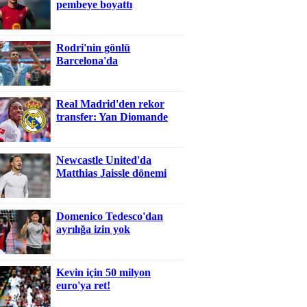
pembeye boyattı
Rodri'nin gönlü
Barcelona'da
Real Madrid'den rekor
transfer: Yan Diomande
Newcastle United'da
Matthias Jaissle dönemi
Domenico Tedesco'dan
ayrılığa izin yok
Kevin için 50 milyon
euro'ya ret!