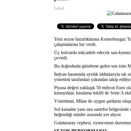
Sabah
Yeni sezon hazırlıklarına Kemerburgaz Tes
çalışmalarına hız verdi.
Üç kulvarda mücadele edecek sarı-kırmızılı
çevirdi.
Bu doğrultuda gündeme gelen son isim Mi
İtalyan basınında ayrılık iddialarıyla sı
yönetimi tarafından yakından takip ediliyo
Piyasa değeri yaklaşık 50 milyon Euro ol
kırmızılılar, kiralama teklifi ile Serie A ek
Yönetimin, Milan ile uygun şartların oluş
Sol kanadın yanı sıra santrfor bölgesinde 
beğendiği isimler arasında yer alıyor.
Galatasaray cephesi, oyuncunun durumun
SEZON PERFORMANSI