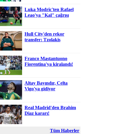
Luka Modric'ten Rafael
Leao'ya "Kal" çağrısı
Hull City'den rekor
transfer: Tzolakis
Franco Mastantuono
Fiorentina'ya kiralandı!
Altay Bayındır, Celta
Vigo'ya gidiyor
Real Madrid'den Brahim
Diaz kararı!
Tüm Haberler