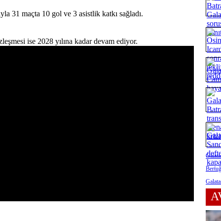
la 31 maçta 10 gol ve 3 asistlik katkı sağladı.
sözleşmesi ise 2028 yılına kadar devam ediyor.
Galata
Bertuğ
Galata
A