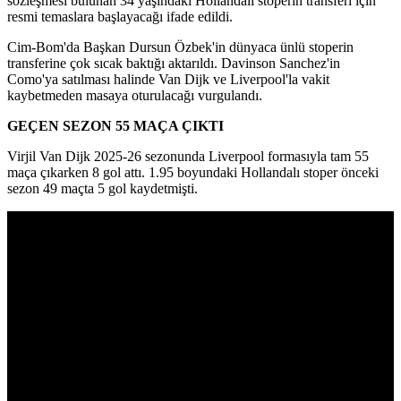
sözleşmesi bulunan 34 yaşındaki Hollandalı stoperin transferi için
resmi temaslara başlayacağı ifade edildi.
Cim-Bom'da Başkan Dursun Özbek'in dünyaca ünlü stoperin
transferine çok sıcak baktığı aktarıldı. Davinson Sanchez'in
Como'ya satılması halinde Van Dijk ve Liverpool'la vakit
kaybetmeden masaya oturulacağı vurgulandı.
GEÇEN SEZON 55 MAÇA ÇIKTI
Virjil Van Dijk 2025-26 sezonunda Liverpool formasıyla tam 55
maça çıkarken 8 gol attı. 1.95 boyundaki Hollandalı stoper önceki
sezon 49 maçta 5 gol kaydetmişti.