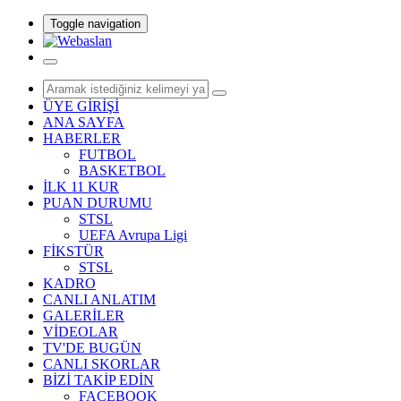
Toggle navigation
ÜYE GİRİŞİ
ANA SAYFA
HABERLER
FUTBOL
BASKETBOL
İLK 11 KUR
PUAN DURUMU
STSL
UEFA Avrupa Ligi
FİKSTÜR
STSL
KADRO
CANLI ANLATIM
GALERİLER
VİDEOLAR
TV'DE BUGÜN
CANLI SKORLAR
BİZİ TAKİP EDİN
FACEBOOK