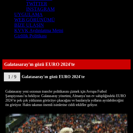
TWİTTER
INSTAGRAM
UYGULAMA
WEB GÖRÜNÜMÜ
BİZE ULAŞIN
KVVK Aydınlatma Metni
Gizlilik Politikası
Galatasaray'ın gözü EURO 2024'te
1 / 9
Galatasaray'ın gözü EURO 2024'te
Galatasaray yeni sezonun transfer politikasını çizmek için Avrupa Futbol
Şampiyonası’nı bekliyor. Galatasaray yönetimi, Almanya’nın ev sahipliğindeki EURO
2024’te pek çok yıldızının görücüye çıkacağını ve bazılarıyla yolların ayrılabileceğini
ön görüyor. Halen takımın önemli isimlerine ciddi teklifler geliyor.