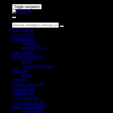
Toggle navigation
ÜYE GİRİŞİ
ANA SAYFA
HABERLER
FUTBOL
BASKETBOL
İLK 11 KUR
PUAN DURUMU
STSL
UEFA Avrupa Ligi
FİKSTÜR
STSL
KADRO
CANLI ANLATIM
GALERİLER
VİDEOLAR
TV'DE BUGÜN
CANLI SKORLAR
BİZİ TAKİP EDİN
FACEBOOK