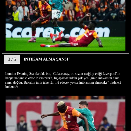
3 / 5
"İNTİKAM ALMA ŞANSI"
London Evening Standard'da ise, "Galatasaray, bu sezon mağlup ettiği Liverpool'un
karşısına yine çıkıyor. Kırmızılar'a, lig aşamasındaki şok yenilginin intikamını alma
şansı doğdu. Bakalım tarih tekerrür mü edecek yoksa intikam mı alınacak?" ifadeleri
kullanıldı.