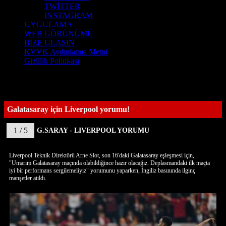
TWİTTER
INSTAGRAM
UYGULAMA
WEB GÖRÜNÜMÜ
BİZE ULAŞIN
KVVK Aydınlatma Metni
Gizlilik Politikası
Galatasaray için Liverpool yorumu!
1 / 5
G.SARAY - LIVERPOOL YORUMU
Liverpool Teknik Direktörü Arne Slot, son 16'daki Galatasaray eşleşmesi için,
"Umarım Galatasaray maçında olabildiğince hazır olacağız. Deplasmandaki ilk maçta
iyi bir performans sergilemeliyiz" yorumunu yaparken, İngiliz basınında ilginç
manşetler atıldı.