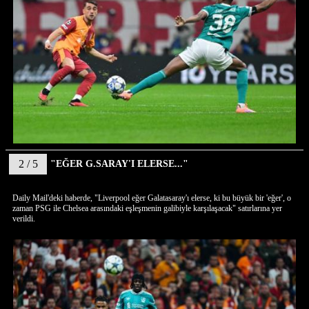
2 / 5
"EĞER G.SARAY'I ELERSE..."
Daily Mail'deki haberde, "Liverpool eğer Galatasaray'ı elerse, ki bu büyük bir 'eğer', o
zaman PSG ile Chelsea arasındaki eşleşmenin galibiyle karşılaşacak" satırlarına yer
verildi.