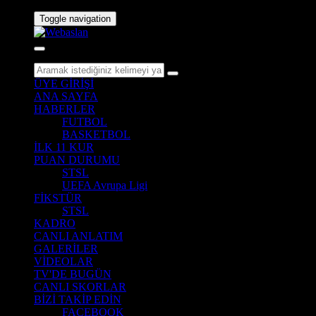
Toggle navigation
ÜYE GİRİŞİ
ANA SAYFA
HABERLER
FUTBOL
BASKETBOL
İLK 11 KUR
PUAN DURUMU
STSL
UEFA Avrupa Ligi
FİKSTÜR
STSL
KADRO
CANLI ANLATIM
GALERİLER
VİDEOLAR
TV'DE BUGÜN
CANLI SKORLAR
BİZİ TAKİP EDİN
FACEBOOK