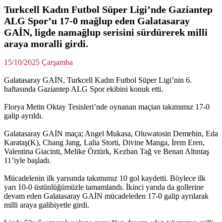
Turkcell Kadın Futbol Süper Ligi’nde Gaziantep
ALG Spor’u 17-0 mağlup eden Galatasaray
GAİN, ligde namağlup serisini sürdürerek milli
araya moralli girdi.
15/10/2025 Çarşamba
Galatasaray GAİN, Turkcell Kadın Futbol Süper Ligi’nin 6.
haftasında Gaziantep ALG Spor ekibini konuk etti.
Florya Metin Oktay Tesisleri’nde oynanan maçtan takımımız 17-0
galip ayrıldı.
Galatasaray GAİN maça; Angel Mukasa, Oluwatosin Demehin, Eda
Karataş(K), Chang Jang, Lalia Storti, Divine Manga, İrem Eren,
Valentina Giacinti, Melike Öztürk, Kezban Tağ ve Benan Altıntaş
11’iyle başladı.
Mücadelenin ilk yarısında takımımız 10 gol kaydetti. Böylece ilk
yarı 10-0 üstünlüğümüzle tamamlandı. İkinci yarıda da gollerine
devam eden Galatasaray GAİN mücadeleden 17-0 galip ayrılarak
milli araya galibiyetle girdi.