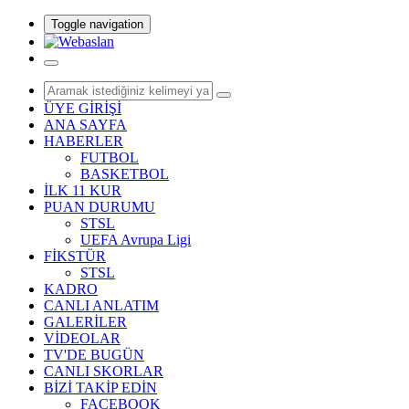
Toggle navigation
ÜYE GİRİŞİ
ANA SAYFA
HABERLER
FUTBOL
BASKETBOL
İLK 11 KUR
PUAN DURUMU
STSL
UEFA Avrupa Ligi
FİKSTÜR
STSL
KADRO
CANLI ANLATIM
GALERİLER
VİDEOLAR
TV'DE BUGÜN
CANLI SKORLAR
BİZİ TAKİP EDİN
FACEBOOK