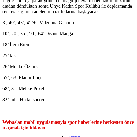
Ligde 5’te 5 yaparak yoluna namağlup devam eden takımımız milli
aradan döndükten sonra Ünye Kadın Spor Kulübü ile deplasmanda
oynayacağı mücadelenin hazırlıklarına başlayacak.
3’, 40’, 43’, 45’+1 Valentina Giacinti
10’, 20’, 35’, 50’, 64’ Divine Manga
18’ İrem Eren
25’ k.k
26’ Melike Öztürk
55’, 63’ Elanur Laçın
68’, 81’ Melike Pekel
82’ Julia Hickelsberger
Webaslan mobil uygulamasıyla spor haberlerine herkesten önce
ulaşmak için tıklayın
Facebook