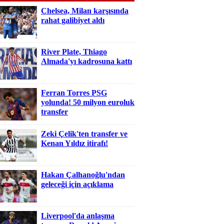
Chelsea, Milan karşısında
rahat galibiyet aldı
River Plate, Thiago
Almada'yı kadrosuna kattı
Ferran Torres PSG
yolunda! 50 milyon euroluk
transfer
Zeki Çelik'ten transfer ve
Kenan Yıldız itirafı!
Hakan Çalhanoğlu'ndan
geleceği için açıklama
Liverpool'da anlaşma