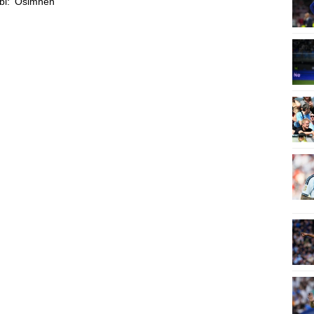
bi: 'Osimhen'