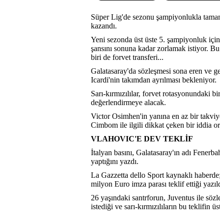
Süper Lig'de sezonu şampiyonlukla tamaml
kazandı.
Yeni sezonda üst üste 5. şampiyonluk için
şansını sonuna kadar zorlamak istiyor. Bu
biri de forvet transferi...
Galatasaray'da sözleşmesi sona eren ve g
Icardi'nin takımdan ayrılması bekleniyor.
Sarı-kırmızılılar, forvet rotasyonundaki b
değerlendirmeye alacak.
Victor Osimhen'in yanına en az bir takvi
Cimbom ile ilgili dikkat çeken bir iddia ort
VLAHOVIC'E DEV TEKLİF
İtalyan basını, Galatasaray'ın adı Fenerba
yaptığını yazdı.
La Gazzetta dello Sport kaynaklı haberde;
milyon Euro imza parası teklif ettiği yazıl
26 yaşındaki santrforun, Juventus ile söz
istediği ve sarı-kırmızılıların bu teklifin üs