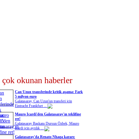
 çok okunan haberler
Can Uzun transferinde kritik aşama: Fark
5 milyon euro
Galatasaray, Can Uzun'un transferi için
Eintracht Frankfurt ...
Mauro Icardi'den Galatasaray'ın teklifine
ret!
Galatasaray Başkanı Dursun Özbek, Mauro
Icardi için ayrılık ...
Galatasaray'da Renato Nhaga kararı: