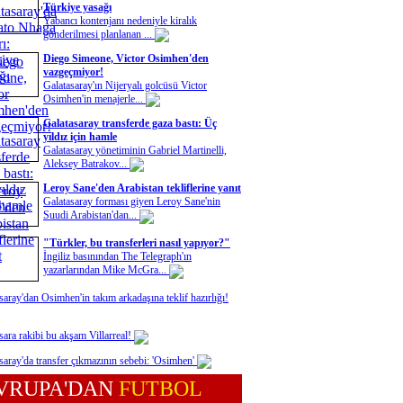
Türkiye yasağı
Yabancı kontenjanı nedeniyle kiralık
gönderilmesi planlanan ...
Diego Simeone, Victor Osimhen'den
vazgeçmiyor!
Galatasaray'ın Nijeryalı golcüsü Victor
Osimhen'in menajerle...
Galatasaray transferde gaza bastı: Üç
yıldız için hamle
Galatasaray yönetiminin Gabriel Martinelli,
Aleksey Batrakov...
Leroy Sane'den Arabistan tekliflerine yanıt
Galatasaray forması giyen Leroy Sane'nin
Suudi Arabistan'dan...
"Türkler, bu transferleri nasıl yapıyor?"
İngiliz basınından The Telegraph'ın
yazarlarından Mike McGra...
saray'dan Osimhen'in takım arkadaşına teklif hazırlığı!
sara rakibi bu akşam Villarreal!
saray'da transfer çıkmazının sebebi: 'Osimhen'
VRUPA'DAN
FUTBOL