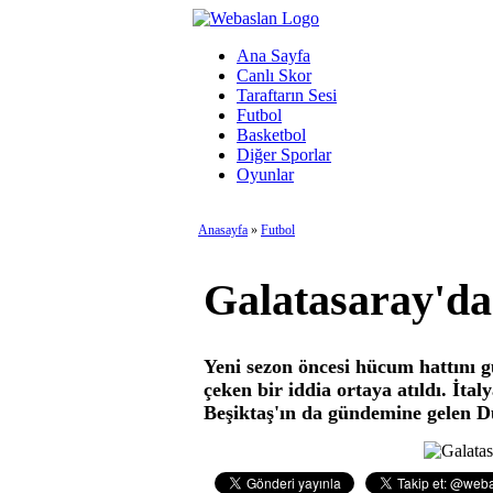
Ana Sayfa
Canlı Skor
Taraftarın Sesi
Futbol
Basketbol
Diğer Sporlar
Oyunlar
Anasayfa
»
Futbol
Galatasaray'dan
Yeni sezon öncesi hücum hattını gü
çeken bir iddia ortaya atıldı. İtal
Beşiktaş'ın da gündemine gelen Du