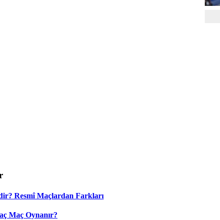
r
dir? Resmî Maçlardan Farkları
Kaç Maç Oynanır?