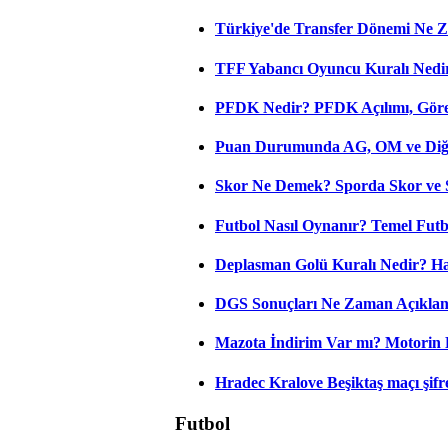
Türkiye'de Transfer Dönemi Ne Z
TFF Yabancı Oyuncu Kuralı Nedir
PFDK Nedir? PFDK Açılımı, Görev
Puan Durumunda AG, OM ve Diğer
Skor Ne Demek? Sporda Skor ve 
Futbol Nasıl Oynanır? Temel Futb
Deplasman Golü Kuralı Nedir? Ha
DGS Sonuçları Ne Zaman Açıkla
Mazota İndirim Var mı? Motorin 
Hradec Kralove Beşiktaş maçı şifres
Futbol