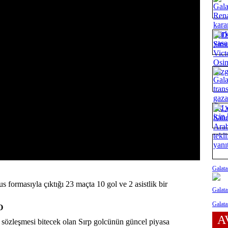
Galata
 formasıyla çıktığı 23 maçta 10 gol ve 2 asistlik bir
Galata
Galata
O
A
 sözleşmesi bitecek olan Sırp golcünün güncel piyasa