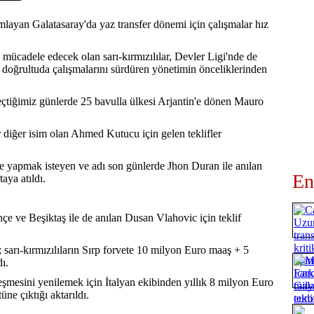
ayan Galatasaray'da yaz transfer dönemi için çalışmalar hız
 mücadele edecek olan sarı-kırmızılılar, Devler Ligi'nde de
 doğrultuda çalışmalarını sürdüren yönetimin önceliklerinden
eçtiğimiz günlerde 25 bavulla ülkesi Arjantin'e dönen Mauro
ir diğer isim olan Ahmed Kutucu için gelen teklifler
ye yapmak isteyen ve adı son günlerde Jhon Duran ile anılan
En
aya atıldı.
hçe ve Beşiktaş ile de anılan Dusan Vlahovic için teklif
 sarı-kırmızılıların Sırp forvete 10 milyon Euro maaş + 5
dı.
leşmesini yenilemek için İtalyan ekibinden yıllık 8 milyon Euro
tüne çıktığı aktarıldı.