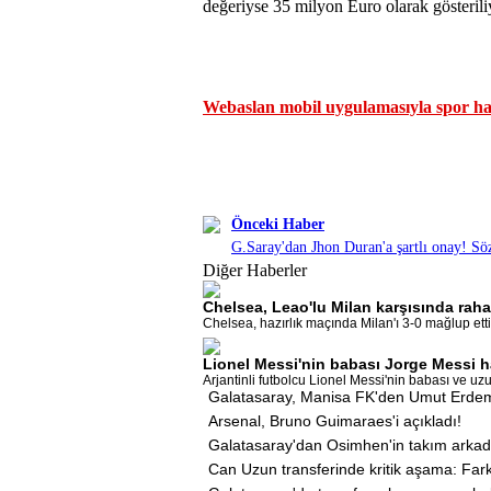
değeriyse 35 milyon Euro olarak gösterili
Webaslan mobil uygulamasıyla spor hab
Önceki Haber
G.Saray'dan Jhon Duran'a şartlı onay! S
Diğer Haberler
Chelsea, Leao'lu Milan karşısında rahat
Chelsea, hazırlık maçında Milan'ı 3-0 mağlup etti.
Lionel Messi'nin babası Jorge Messi h
Arjantinli futbolcu Lionel Messi'nin babası ve uzun
Galatasaray, Manisa FK'den Umut Erdem'
Arsenal, Bruno Guimaraes'i açıkladı!
Galatasaray'dan Osimhen'in takım arkadaş
Can Uzun transferinde kritik aşama: Far