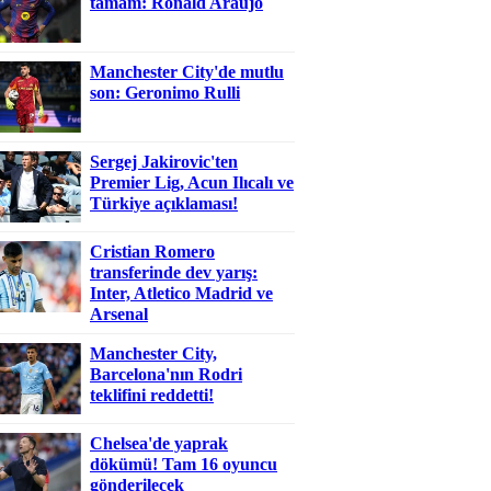
tamam: Ronald Araujo
Manchester City'de mutlu
son: Geronimo Rulli
Sergej Jakirovic'ten
Premier Lig, Acun Ilıcalı ve
Türkiye açıklaması!
Cristian Romero
transferinde dev yarış:
Inter, Atletico Madrid ve
Arsenal
Manchester City,
Barcelona'nın Rodri
teklifini reddetti!
Chelsea'de yaprak
dökümü! Tam 16 oyuncu
gönderilecek