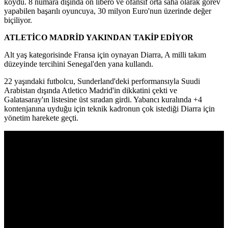
koydu. 8 numara dışında ön libero ve ofansif orta saha olarak görev
yapabilen başarılı oyuncuya, 30 milyon Euro'nun üzerinde değer
biçiliyor.
ATLETİCO MADRİD YAKINDAN TAKİP EDİYOR
Alt yaş kategorisinde Fransa için oynayan Diarra, A milli takım
düzeyinde tercihini Senegal'den yana kullandı.
22 yaşındaki futbolcu, Sunderland'deki performansıyla Suudi
Arabistan dışında Atletico Madrid'in dikkatini çekti ve
Galatasaray'ın listesine üst sıradan girdi. Yabancı kuralında +4
kontenjanına uyduğu için teknik kadronun çok istediği Diarra için
yönetim harekete geçti.