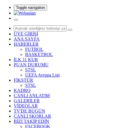
Toggle navigation
ÜYE GİRİŞİ
ANA SAYFA
HABERLER
FUTBOL
BASKETBOL
İLK 11 KUR
PUAN DURUMU
STSL
UEFA Avrupa Ligi
FİKSTÜR
STSL
KADRO
CANLI ANLATIM
GALERİLER
VİDEOLAR
TV'DE BUGÜN
CANLI SKORLAR
BİZİ TAKİP EDİN
FACEBOOK