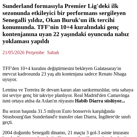
Sunderland formasıyla Premier Lig'deki ilk
sezonunda etkileyici bir performans sergileyen
Senegalli yıldız, Okan Buruk'un ilk tercihi
konumunda. TFF'nin 10+4 kuralındaki genç
kontenjanına uyan 22 yaşındaki oyuncuda nabız
yoklaması yapıldı
21/05/2026 Perşembe
Sabah
TFF'den 10+4 kuralını değiştirmesini bekleyen Galatasaray'ın
mevcut kadrosunda 23 yaş altı kontenjana sadece Renato Nhaga
uyuyor.
Lemina ve Torreira ile devam kararı alan sarıkırmızılılar, orta sahaya
üst seviye genç bir takviye planlıyor. Real Madrid'den Camavinga
ismi ortaya atılsa da Aslan'ın rüyasını
Habib Diarra süslüyor...
Bu sezon başında 31.5 milyon Euro bonservis karşılığında
Strasbourg'dan Sunderland'e transfer olan Diarra, İngiltere'de sınıfı
geçti.
2004 doğumlu Senegalli dinamo, 21 maçta 3 gol-3 asiste imzasını