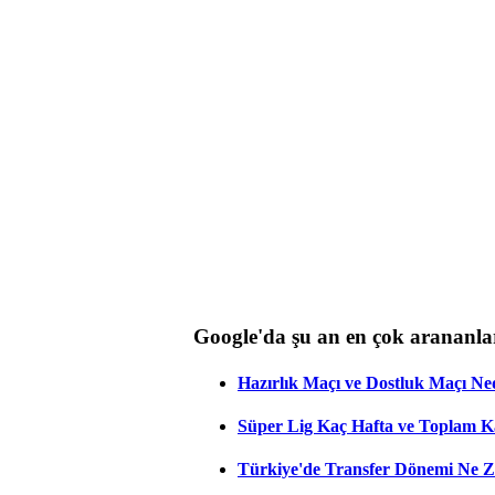
Google'da şu an en çok arananla
Hazırlık Maçı ve Dostluk Maçı Ne
Süper Lig Kaç Hafta ve Toplam 
Türkiye'de Transfer Dönemi Ne Z