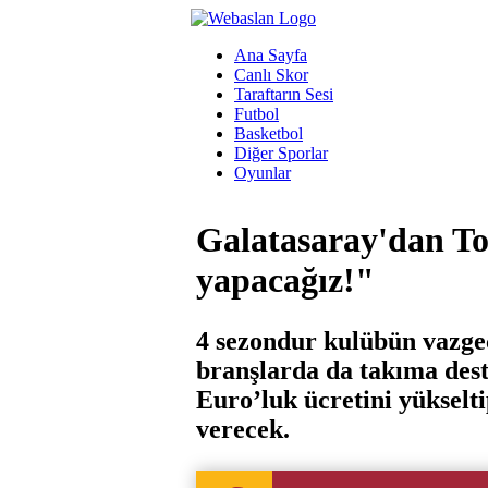
Ana Sayfa
Canlı Skor
Taraftarın Sesi
Futbol
Basketbol
Diğer Sporlar
Oyunlar
Galatasaray'dan To
yapacağız!"
4 sezondur kulübün vazgeç
branşlarda da takıma dest
Euro’luk ücretini yükselt
verecek.