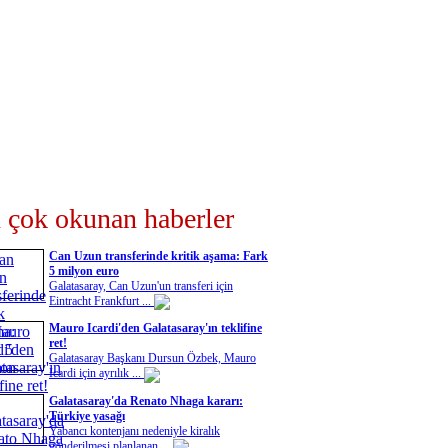
 çok okunan haberler
Can Uzun transferinde kritik aşama: Fark
5 milyon euro
Galatasaray, Can Uzun'un transferi için
Eintracht Frankfurt ...
Mauro Icardi'den Galatasaray'ın teklifine
ret!
Galatasaray Başkanı Dursun Özbek, Mauro
Icardi için ayrılık ...
Galatasaray'da Renato Nhaga kararı:
Türkiye yasağı
Yabancı kontenjanı nedeniyle kiralık
gönderilmesi planlanan ...