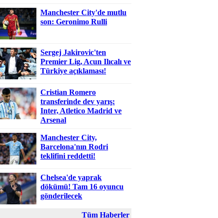
Manchester City'de mutlu
son: Geronimo Rulli
Sergej Jakirovic'ten
Premier Lig, Acun Ilıcalı ve
Türkiye açıklaması!
Cristian Romero
transferinde dev yarış:
Inter, Atletico Madrid ve
Arsenal
Manchester City,
Barcelona'nın Rodri
teklifini reddetti!
Chelsea'de yaprak
dökümü! Tam 16 oyuncu
gönderilecek
Tüm Haberler