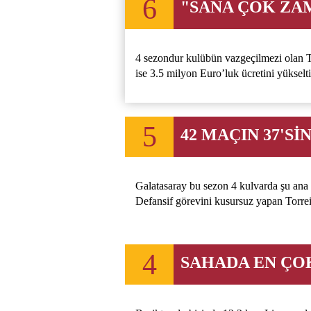
6
"SANA ÇOK ZA
4 sezondur kulübün vazgeçilmezi olan To
ise 3.5 milyon Euro’luk ücretini yükselt
5
42 MAÇIN 37'S
Galatasaray bu sezon 4 kulvarda şu ana
Defansif görevini kusursuz yapan Torrei
4
SAHADA EN ÇO