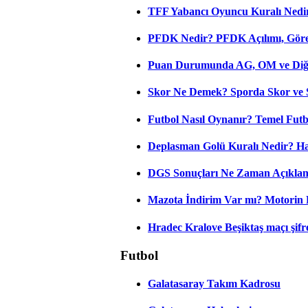
TFF Yabancı Oyuncu Kuralı Nedir
PFDK Nedir? PFDK Açılımı, Görev
Puan Durumunda AG, OM ve Diğer
Skor Ne Demek? Sporda Skor ve 
Futbol Nasıl Oynanır? Temel Futb
Deplasman Golü Kuralı Nedir? Ha
DGS Sonuçları Ne Zaman Açıkla
Mazota İndirim Var mı? Motorin 
Hradec Kralove Beşiktaş maçı şifres
Futbol
Galatasaray Takım Kadrosu