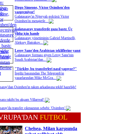
Diego Simeone, Victor Osimhen'den
vazgeçmiyor!
Galatasaray'ın Nijeryalı golcüsü Victor
Osimhen'in menajerle...
Galatasaray transferde gaza bastı: Üç
yıldız için hamle
Galatasaray yönetiminin Gabriel Martinelli,
Aleksey Batrakov...
Leroy Sane'den Arabistan tekliflerine yanıt
Galatasaray forması giyen Leroy Sane'nin
Suudi Arabistan'dan...
"Türkler, bu transferleri nasıl yapıyor?"
İngiliz basınından The Telegraph'ın
yazarlarından Mike McGra...
saray'dan Osimhen'in takım arkadaşına teklif hazırlığı!
sara rakibi bu akşam Villarreal!
saray'da transfer çıkmazının sebebi: 'Osimhen'
VRUPA'DAN
FUTBOL
Chelsea, Milan karşısında