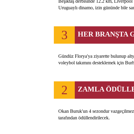
Beşiktaş derbisinde 12.2 km, Liverpool
Uruguaylı dinamo, izin gününde bile sarı
3
HER BRANŞTA 
Gündüz Florya'ya ziyarette bulunup alty
voleybol takımını desteklemek için Burha
2
ZAMLA ÖDÜLL
Okan Buruk'un 4 sezondur vazgeçilmezi
tarafından ödüllendirilecek.