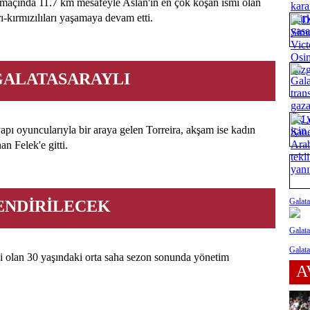
 maçında 11.7 km mesafeyle Aslan'ın en çok koşan ismi olan
-kırmızılıları yaşamaya devam etti.
GALATASARAYLI
apı oyuncularıyla bir araya gelen Torreira, akşam ise kadın
n Felek'e gitti.
Galata
ENDİRİLECEK
Galata
Galata
 olan 30 yaşındaki orta saha sezon sonunda yönetim
A