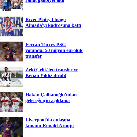
rahat galibiyet aldı
River Plate, Thiago
Almada'yı kadrosuna kattı
Ferran Torres PSG
yolunda! 50 milyon euroluk
transfer
Zeki Çelik'ten transfer ve
Kenan Yıldız itirafı!
Hakan Çalhanoğlu'ndan
geleceği için açıklama
Liverpool'da anlaşma
tamam: Ronald Araujo