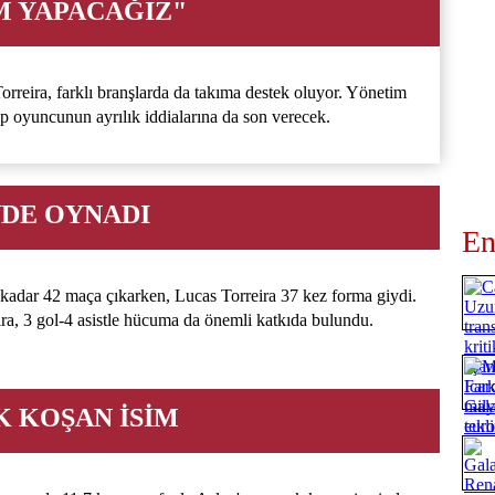
M YAPACAĞIZ"
rreira, farklı branşlarda da takıma destek oluyor. Yönetim
ip oyuncunun ayrılık iddialarına da son verecek.
İNDE OYNADI
En
 kadar 42 maça çıkarken, Lucas Torreira 37 kez forma giydi.
ra, 3 gol-4 asistle hücuma da önemli katkıda bulundu.
K KOŞAN İSİM