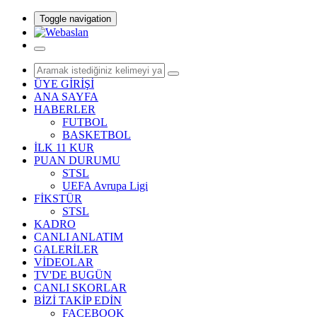
Toggle navigation
ÜYE GİRİŞİ
ANA SAYFA
HABERLER
FUTBOL
BASKETBOL
İLK 11 KUR
PUAN DURUMU
STSL
UEFA Avrupa Ligi
FİKSTÜR
STSL
KADRO
CANLI ANLATIM
GALERİLER
VİDEOLAR
TV'DE BUGÜN
CANLI SKORLAR
BİZİ TAKİP EDİN
FACEBOOK