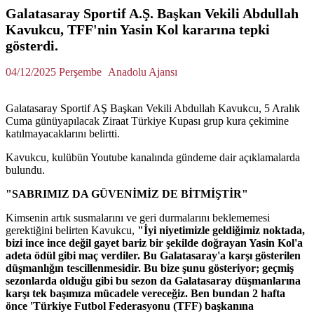
Galatasaray Sportif A.Ş. Başkan Vekili Abdullah
Kavukcu, TFF'nin Yasin Kol kararına tepki
gösterdi.
04/12/2025 Perşembe
Anadolu Ajansı
Galatasaray Sportif AŞ Başkan Vekili Abdullah Kavukcu, 5 Aralık
Cuma günüyapılacak Ziraat Türkiye Kupası grup kura çekimine
katılmayacaklarını belirtti.
Kavukcu, kulübün Youtube kanalında gündeme dair açıklamalarda
bulundu.
"SABRIMIZ DA GÜVENİMİZ DE BİTMİŞTİR"
Kimsenin artık susmalarını ve geri durmalarını beklememesi
gerektiğini belirten Kavukcu,
"İyi niyetimizle geldiğimiz noktada,
bizi ince ince değil gayet bariz bir şekilde doğrayan Yasin Kol'a
adeta ödül gibi maç verdiler. Bu Galatasaray'a karşı gösterilen
düşmanlığın tescillenmesidir. Bu bize şunu gösteriyor; geçmiş
sezonlarda olduğu gibi bu sezon da Galatasaray düşmanlarına
karşı tek başımıza mücadele vereceğiz. Ben bundan 2 hafta
önce 'Türkiye Futbol Federasyonu (TFF) başkanına