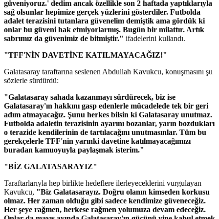
güveniyoruz.' dedim ancak özellikle son 2 haftada yaptıklarıyla
sağ olsunlar hepimize gerçek yüzlerini gösterdiler. Futbolda
adalet terazisini tutanlara güvenelim demiştik ama gördük ki
onlar bu güveni hak etmiyorlarmış. Bugün bir milattır. Artık
sabrımız da güvenimiz de bitmiştir."
ifadelerini kullandı.
"TFF'NİN DAVETİNE KATILMAYACAĞIZ!"
Galatasaray taraftarına seslenen Abdullah Kavukcu, konuşmasını şu
sözlerle sürdürdü:
"Galatasaray sahada kazanmayı sürdürecek, biz ise
Galatasaray'ın hakkını gasp edenlerle mücadelede tek bir geri
adım atmayacağız. Şunu herkes bilsin ki Galatasaray unutmaz.
Futbolda adaletin terazisinin ayarını bozanlar, yarın bozdukları
o terazide kendilerinin de tartılacağını unutmasınlar. Tüm bu
gerekçelerle TFF'nin yarınki davetine katılmayacağımızı
buradan kamuoyuyla paylaşmak isterim."
"BİZ GALATASARAYIZ"
Taraftarlarıyla hep birlikte hedeflere ilerleyeceklerini vurgulayan
Kavukcu,
"Biz Galatasarayız. Doğru olanın kimseden korkusu
olmaz. Her zaman olduğu gibi sadece kendimize güveneceğiz.
Her şeye rağmen, herkese rağmen yolumuza devam edeceğiz.
Onlar da mayıs ayında Galatasaray'ın gücünü yine kabul etmek