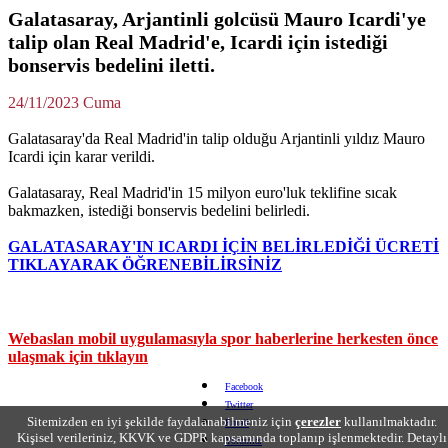
Galatasaray, Arjantinli golcüsü Mauro Icardi'ye
talip olan Real Madrid'e, Icardi için istediği
bonservis bedelini iletti.
24/11/2023 Cuma
Galatasaray'da Real Madrid'in talip olduğu Arjantinli yıldız Mauro
Icardi için karar verildi.
Galatasaray, Real Madrid'in 15 milyon euro'luk teklifine sıcak
bakmazken, istediği bonservis bedelini belirledi.
GALATASARAY'IN ICARDI İÇİN BELİRLEDİĞİ ÜCRETİ
TIKLAYARAK ÖĞRENEBİLİRSİNİZ
Webaslan mobil uygulamasıyla spor haberlerine herkesten önce
ulaşmak için tıklayın
Facebook
Twitter
Sitemizden en iyi şekilde faydalanabilmeniz için
çerezler
kullanılmaktadır.
Email
Kişisel verileriniz, KKVK ve GDPR kapsamında toplanıp işlenmektedir. Detaylı
Yorumlar