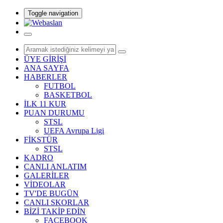
Toggle navigation
ÜYE GİRİŞİ
ANA SAYFA
HABERLER
FUTBOL
BASKETBOL
İLK 11 KUR
PUAN DURUMU
STSL
UEFA Avrupa Ligi
FİKSTÜR
STSL
KADRO
CANLI ANLATIM
GALERİLER
VİDEOLAR
TV'DE BUGÜN
CANLI SKORLAR
BİZİ TAKİP EDİN
FACEBOOK