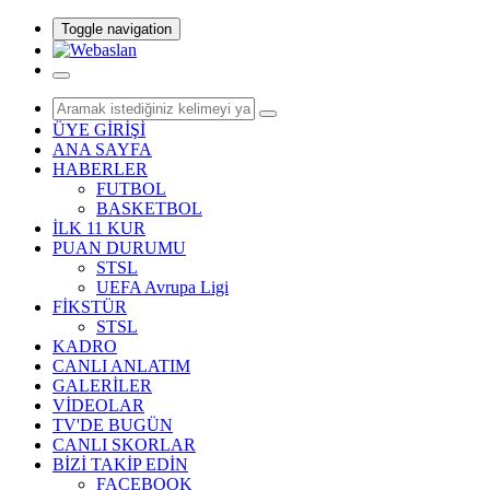
Toggle navigation
ÜYE GİRİŞİ
ANA SAYFA
HABERLER
FUTBOL
BASKETBOL
İLK 11 KUR
PUAN DURUMU
STSL
UEFA Avrupa Ligi
FİKSTÜR
STSL
KADRO
CANLI ANLATIM
GALERİLER
VİDEOLAR
TV'DE BUGÜN
CANLI SKORLAR
BİZİ TAKİP EDİN
FACEBOOK